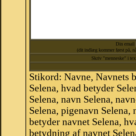
Din email
(dit indlæg kommer først på, nå
Skriv "menneske" i te
Stikord: Navne, Navnets 
Selena, hvad betyder Sel
Selena, navn Selena, navn
Selena, pigenavn Selena,
betyder navnet Selena, hva
betydning af navnet Selen