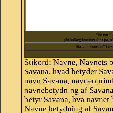
Din email
(dit indlæg kommer først på, nå
Skriv "menneske" i te
Stikord: Navne, Navnets 
Savana, hvad betyder Sav
navn Savana, navneoprind
navnebetydning af Savana
betyr Savana, hva navnet 
Navne betydning af Savan