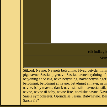
(dit indlæg 
Skri
Stikord: Navne, Navnets betydning, Hvad betyder mit n
pigenavnet Sassia, pigenavn Sassia, navnebetydning af 
betydning af Sassia, navn betydning, navnebetydninge
betydning, betydning af navne, betydning af navn, nav
navne, baby mavne, dansk navn,statistik, navnestatistik 
navne, navne til baby, navne liste, nordiske navne. N
Sassia symboliserer. Oprindelse Sassia. Babynavne. B
Sassia fra?