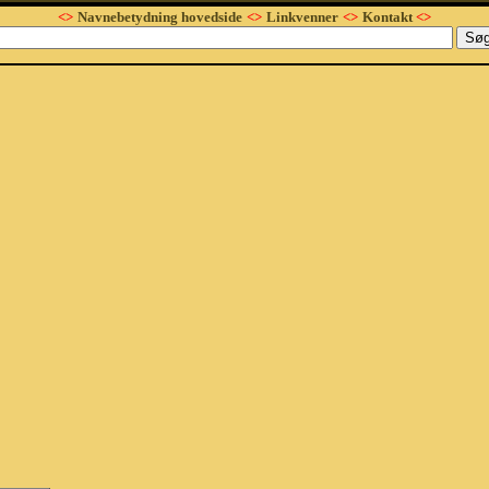
<>
Navnebetydning hovedside
<>
Linkvenner
<>
Kontakt
<>