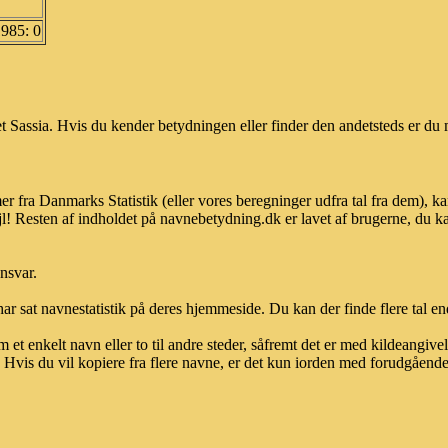
1985: 0
 Sassia. Hvis du kender betydningen eller finder den andetsteds er du m
er fra Danmarks Statistik (eller vores beregninger udfra tal fra dem),
l! Resten af indholdet på navnebetydning.dk er lavet af brugerne, du kan
ansvar.
ar sat navnestatistik på deres hjemmeside. Du kan der finde flere tal end
et enkelt navn eller to til andre steder, såfremt det er med kildeangiv
vis du vil kopiere fra flere navne, er det kun iorden med forudgående sk