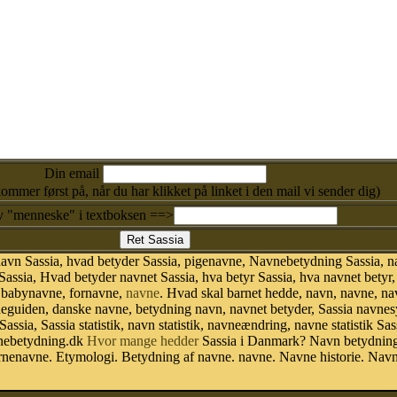
Din email
kommer først på, når du har klikket på linket i den mail vi sender dig)
v "menneske" i textboksen ==>
avn Sassia, hvad betyder Sassia, pigenavne, Navnebetydning Sassia, na
Sassia, Hvad betyder navnet Sassia, hva betyr Sassia, hva navnet betyr
r babynavne, fornavne,
navne
. Hvad skal barnet hedde, navn, navne, na
neguiden, danske navne, betydning navn, navnet betyder, Sassia navn
Sassia, Sassia statistik, navn statistik, navneændring, navne statistik 
avnebetydning.dk
Hvor mange hedder
Sassia i Danmark? Navn betydning.
ørnenavne. Etymologi. Betydning af navne. navne. Navne historie. Nav