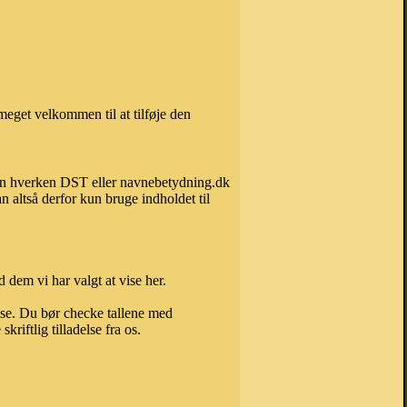
eget velkommen til at tilføje den
 kan hverken DST eller navnebetydning.dk
 altså derfor kun bruge indholdet til
 dem vi har valgt at vise her.
else. Du bør checke tallene med
riftlig tilladelse fra os.