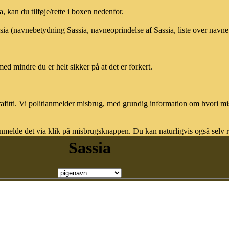
 kan du tilføje/rette i boxen nedenfor.
ssia (navnebetydning Sassia, navneoprindelse af Sassia, liste over navn
med mindre du er helt sikker på at det er forkert.
afitti. Vi politianmelder misbrug, med grundig information om hvori m
nmelde det via klik på misbrugsknappen. Du kan naturligvis også selv re
Sassia