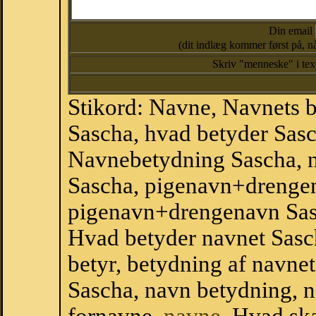
Din email
(dit indlæg kommer først på, nå
Skriv "menneske" i te
Stikord: Navne, Navnets 
Sascha, hvad betyder Sas
Navnebetydning Sascha, n
Sascha, pigenavn+drenge
pigenavn+drengenavn Sasc
Hvad betyder navnet Sasch
betyr, betydning af navne
Sascha, navn betydning, 