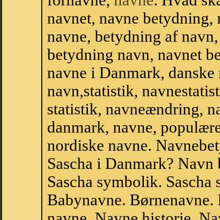
fornavne,
navne
. Hvad sk
navnet, navne betydning, 
navne, betydning af navn
betydning navn, navnet b
navne i Danmark, danske
navn,statistik, navnestatis
statistik, navneændring, n
danmark, navne, populære 
nordiske navne. Navnebe
Sascha i Danmark? Navn b
Sascha symbolik. Sascha s
Babynavne. Børnenavne. E
navne. Navne historie. Na