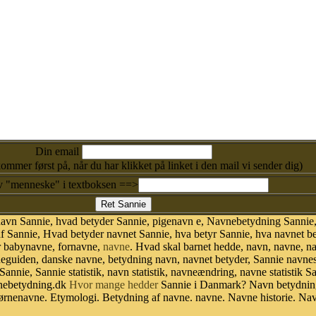
Din email
kommer først på, når du har klikket på linket i den mail vi sender dig)
v "menneske" i textboksen ==>
navn Sannie, hvad betyder Sannie, pigenavn e, Navnebetydning Sannie,
f Sannie, Hvad betyder navnet Sannie, hva betyr Sannie, hva navnet be
r babynavne, fornavne,
navne
. Hvad skal barnet hedde, navn, navne, n
vneguiden, danske navne, betydning navn, navnet betyder, Sannie navn
 Sannie, Sannie statistik, navn statistik, navneændring, navne statistik
avnebetydning.dk
Hvor mange hedder
Sannie i Danmark? Navn betydning
ørnenavne. Etymologi. Betydning af navne. navne. Navne historie. Na