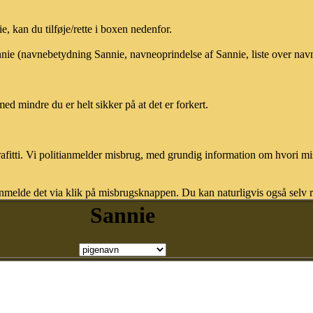
 kan du tilføje/rette i boxen nedenfor.
annie (navnebetydning Sannie, navneoprindelse af Sannie, liste over na
med mindre du er helt sikker på at det er forkert.
afitti. Vi politianmelder misbrug, med grundig information om hvori m
nmelde det via klik på misbrugsknappen. Du kan naturligvis også selv re
Sannie