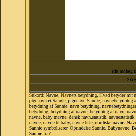
(dit indlæg 
Skri
Stikord: Navne, Navnets betydning, Hvad betyder mit 
pigenavn et Sannie, pigenavn Sannie, navnebetydning a
betydning af Sannie, navn betydning, navnebetydninge
betydning, betydning af navne, betydning af navn, na
navne, baby mavne, dansk navn,statistik, navnestatistik
navne, navne til baby, navne liste, nordiske navne. N
Sannie symboliserer. Oprindelse Sannie. Babynavne. B
Sannie fra?