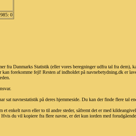
1985: 0
er fra Danmarks Statistik (eller vores beregninger udfra tal fra dem), 
r kan forekomme fejl! Resten af indholdet på navnebetydning.dk er lave
heden.
ansvar.
ar sat navnestatistik på deres hjemmeside. Du kan der finde flere tal end
et enkelt navn eller to til andre steder, såfremt det er med kildeangiv
vis du vil kopiere fra flere navne, er det kun iorden med forudgående sk