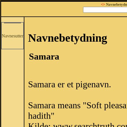
<>
Navnebetydn
Navnebetydning
Navnesutter
Samara
Samara er et pigenavn.
Samara means "Soft pleasan
hadith"
Kilde: www.searchtruth.c