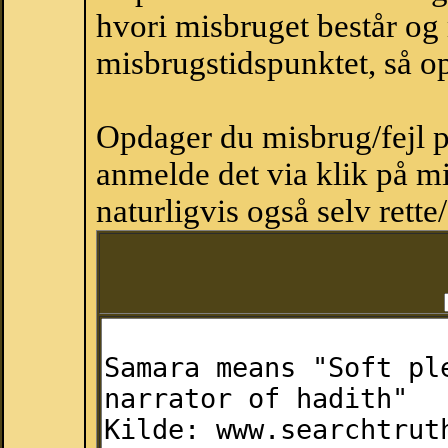
hvori misbruget består og
misbrugstidspunktet, så op
Opdager du misbrug/fejl p
anmelde det via klik på 
naturligvis også selv rette