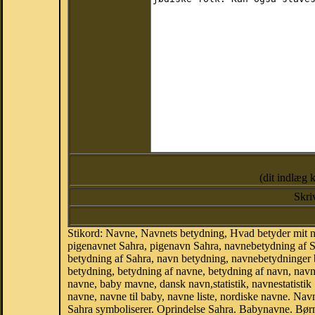
(dit indlæg 
Skri
Stikord: Navne, Navnets betydning, Hvad betyder mit 
pigenavnet Sahra, pigenavn Sahra, navnebetydning af S
betydning af Sahra, navn betydning, navnebetydninger
betydning, betydning af navne, betydning af navn, nav
navne, baby mavne, dansk navn,statistik, navnestatistik 
navne, navne til baby, navne liste, nordiske navne. N
Sahra symboliserer. Oprindelse Sahra. Babynavne. Bør