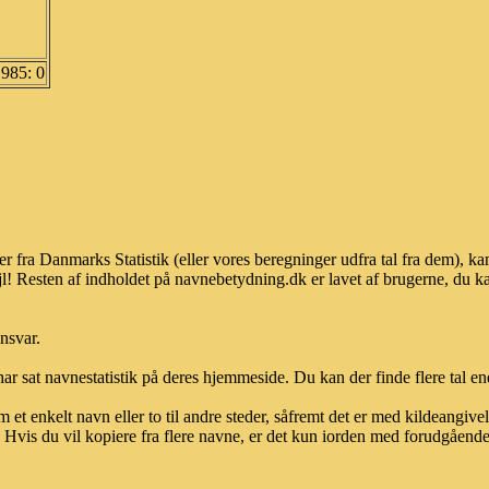
1985: 0
er fra Danmarks Statistik (eller vores beregninger udfra tal fra dem),
l! Resten af indholdet på navnebetydning.dk er lavet af brugerne, du kan
ansvar.
ar sat navnestatistik på deres hjemmeside. Du kan der finde flere tal end
et enkelt navn eller to til andre steder, såfremt det er med kildeangiv
vis du vil kopiere fra flere navne, er det kun iorden med forudgående sk