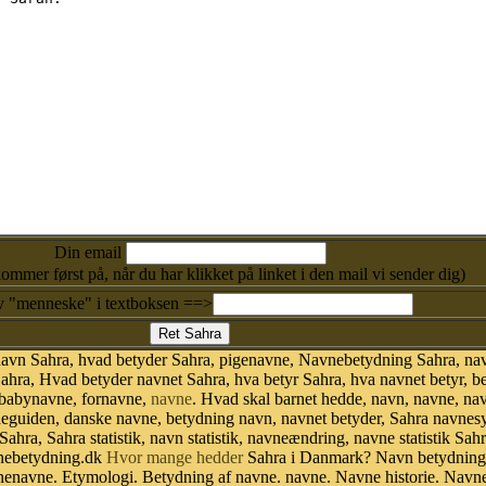
Din email
kommer først på, når du har klikket på linket i den mail vi sender dig)
v "menneske" i textboksen ==>
navn Sahra, hvad betyder Sahra, pigenavne, Navnebetydning Sahra, nav
ahra, Hvad betyder navnet Sahra, hva betyr Sahra, hva navnet betyr, b
 babynavne, fornavne,
navne
. Hvad skal barnet hedde, navn, navne, na
neguiden, danske navne, betydning navn, navnet betyder, Sahra navne
Sahra, Sahra statistik, navn statistik, navneændring, navne statistik S
avnebetydning.dk
Hvor mange hedder
Sahra i Danmark? Navn betydning.
nenavne. Etymologi. Betydning af navne. navne. Navne historie. Navn