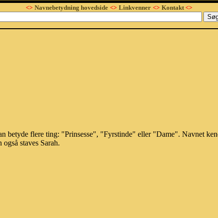
<>
Navnebetydning hovedside
<>
Linkvenner
<>
Kontakt
<>
n betyde flere ting: "Prinsesse", "Fyrstinde" eller "Dame". Navnet ken
n også staves Sarah.