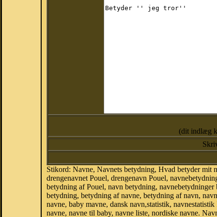
(dit indlæg 
Skri
Stikord: Navne, Navnets betydning, Hvad betyder mit 
drengenavnet Pouel, drengenavn Pouel, navnebetydning 
betydning af Pouel, navn betydning, navnebetydninger
betydning, betydning af navne, betydning af navn, nav
navne, baby mavne, dansk navn,statistik, navnestatistik 
navne, navne til baby, navne liste, nordiske navne. N