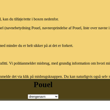
kan du tilføje/rette i boxen nedenfor.
ouel (navnebetydning Pouel, navneoprindelse af Pouel, liste over navne
med mindre du er helt sikker på at det er forkert.
afitti. Vi politianmelder misbrug, med grundig information om hvori m
nmelde det via klik på misbrugsknappen. Du kan naturligvis også selv re
Pouel