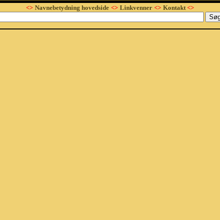
<>
Navnebetydning hovedside
<>
Linkvenner
<>
Kontakt
<>