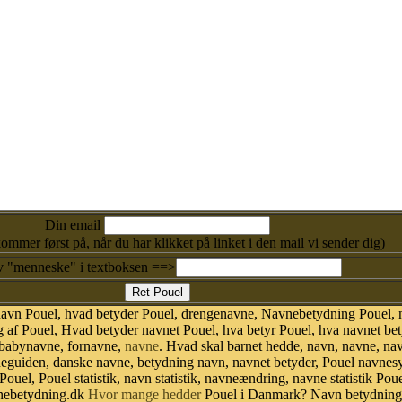
Din email
kommer først på, når du har klikket på linket i den mail vi sender dig)
v "menneske" i textboksen ==>
navn Pouel, hvad betyder Pouel, drengenavne, Navnebetydning Pouel, 
af Pouel, Hvad betyder navnet Pouel, hva betyr Pouel, hva navnet bet
 babynavne, fornavne,
navne
. Hvad skal barnet hedde, navn, navne, na
neguiden, danske navne, betydning navn, navnet betyder, Pouel navne
Pouel, Pouel statistik, navn statistik, navneændring, navne statistik P
avnebetydning.dk
Hvor mange hedder
Pouel i Danmark? Navn betydning.