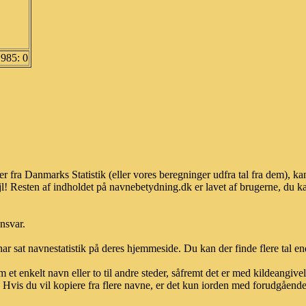
1985: 0
er fra Danmarks Statistik (eller vores beregninger udfra tal fra dem),
l! Resten af indholdet på navnebetydning.dk er lavet af brugerne, du kan
ansvar.
ar sat navnestatistik på deres hjemmeside. Du kan der finde flere tal end
et enkelt navn eller to til andre steder, såfremt det er med kildeangiv
vis du vil kopiere fra flere navne, er det kun iorden med forudgående sk