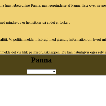
anna (navnebetydning Panna, navneoprindelse af Panna, liste over navn
med mindre du er helt sikker på at det er forkert.
afitti. Vi politianmelder misbrug, med grundig information om hvori m
nmelde det via klik på misbrugsknappen. Du kan naturligvis også selv re
Panna