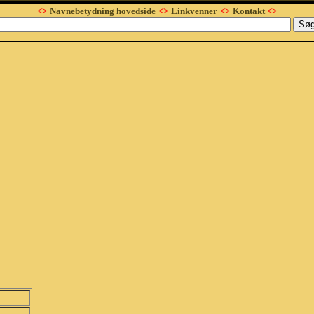
<>
Navnebetydning hovedside
<>
Linkvenner
<>
Kontakt
<>