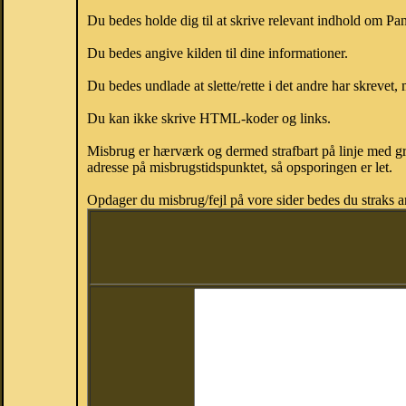
Du bedes holde dig til at skrive relevant indhold om P
Du bedes angive kilden til dine informationer.
Du bedes undlade at slette/rette i det andre har skrevet, 
Du kan ikke skrive HTML-koder og links.
Misbrug er hærværk og dermed strafbart på linje med gr
adresse på misbrugstidspunktet, så opsporingen er let.
Opdager du misbrug/fejl på vore sider bedes du straks a