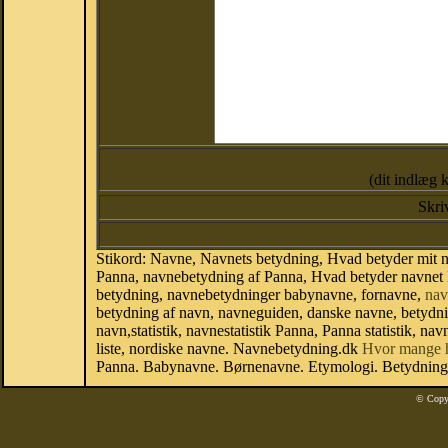
(dit indlæg 
Skri
Stikord: Navne, Navnets betydning, Hvad betyder mit 
Panna, navnebetydning af Panna, Hvad betyder navnet 
betydning, navnebetydninger babynavne, fornavne,
nav
betydning af navn, navneguiden, danske navne, betydn
navn,statistik, navnestatistik Panna, Panna statistik, n
liste, nordiske navne. Navnebetydning.dk
Hvor mange 
Panna. Babynavne. Børnenavne. Etymologi. Betydning a
© Copy