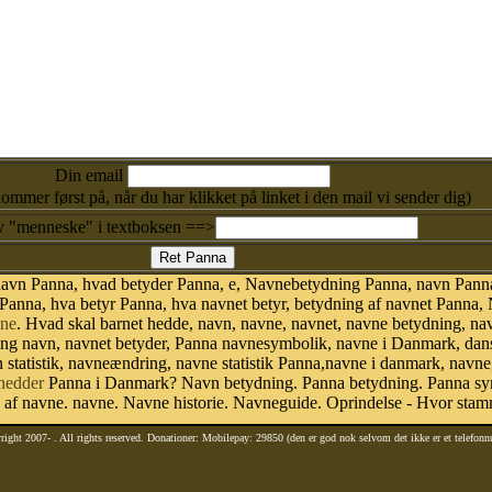
Din email
kommer først på, når du har klikket på linket i den mail vi sender dig)
v "menneske" i textboksen ==>
navn Panna, hvad betyder Panna, e, Navnebetydning Panna, navn Panna
Panna, hva betyr Panna, hva navnet betyr, betydning af navnet Panna,
ne
. Hvad skal barnet hedde, navn, navne, navnet, navne betydning, na
ing navn, navnet betyder, Panna navnesymbolik, navne i Danmark, da
avn statistik, navneændring, navne statistik Panna,navne i danmark, navn
hedder
Panna i Danmark? Navn betydning. Panna betydning. Panna sym
f navne. navne. Navne historie. Navneguide. Oprindelse - Hvor stam
right 2007-
. All rights reserved. Donationer: Mobilepay: 29850 (den er god nok selvom det ikke er et telefon