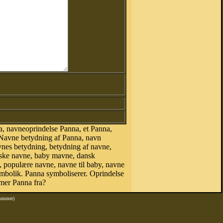
, navneoprindelse Panna, et Panna,
 Navne betydning af Panna, navn
vnes betydning, betydning af navne,
nske navne, baby mavne, dansk
e, populære navne, navne til baby, navne
bolik. Panna symboliserer. Oprindelse
mer Panna fra?
nummer)