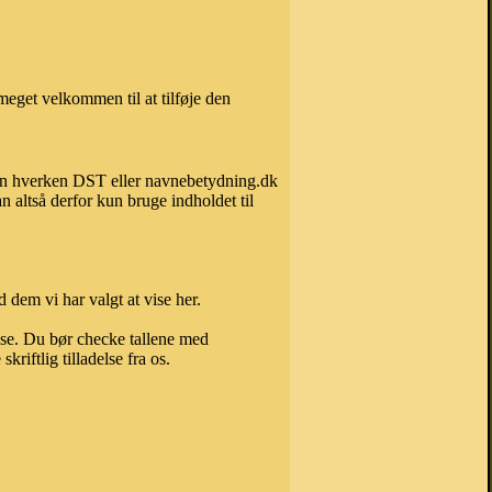
eget velkommen til at tilføje den
 kan hverken DST eller navnebetydning.dk
 altså derfor kun bruge indholdet til
 dem vi har valgt at vise her.
else. Du bør checke tallene med
riftlig tilladelse fra os.