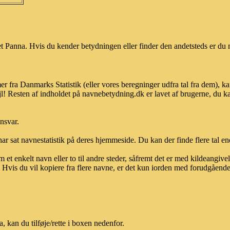
 Panna. Hvis du kender betydningen eller finder den andetsteds er du m
er fra Danmarks Statistik (eller vores beregninger udfra tal fra dem),
l! Resten af indholdet på navnebetydning.dk er lavet af brugerne, du kan
ansvar.
ar sat navnestatistik på deres hjemmeside. Du kan der finde flere tal end
et enkelt navn eller to til andre steder, såfremt det er med kildeangiv
vis du vil kopiere fra flere navne, er det kun iorden med forudgående sk
kan du tilføje/rette i boxen nedenfor.