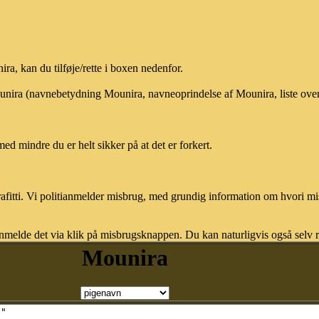
a, kan du tilføje/rette i boxen nedenfor.
ounira (navnebetydning Mounira, navneoprindelse af Mounira, liste ov
med mindre du er helt sikker på at det er forkert.
afitti. Vi politianmelder misbrug, med grundig information om hvori m
nmelde det via klik på misbrugsknappen. Du kan naturligvis også selv re
Mounira