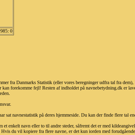
1985: 0
mer fra Danmarks Statistik (eller vores beregninger udfra tal fra dem)
r kan forekomme fejl! Resten af indholdet på navnebetydning.dk er lave
heden.
ansvar.
ar sat navnestatistik på deres hjemmeside. Du kan der finde flere tal end
et enkelt navn eller to til andre steder, såfremt det er med kildeangiv
vis du vil kopiere fra flere navne, er det kun iorden med forudgående sk