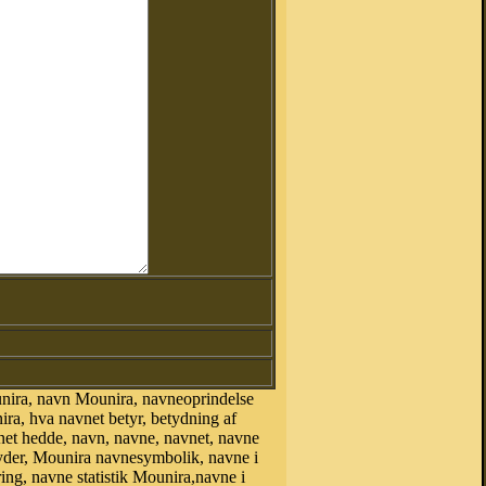
nira, navn Mounira, navneoprindelse
a, hva navnet betyr, betydning af
net hedde, navn, navne, navnet, navne
yder, Mounira navnesymbolik, navne i
ing, navne statistik Mounira,navne i