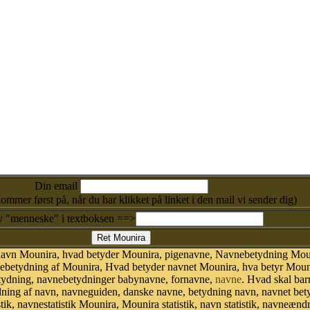
Din email
kommer først på, når du har klikket på linket i den mail vi sender dig)
v "menneske" i textboksen ==>
 navn Mounira, hvad betyder Mounira, pigenavne, Navnebetydning Mou
betydning af Mounira, Hvad betyder navnet Mounira, hva betyr Mounir
tydning, navnebetydninger babynavne, fornavne,
navne
. Hvad skal bar
dning af navn, navneguiden, danske navne, betydning navn, navnet bet
, navnestatistik Mounira, Mounira statistik, navn statistik, navneændr