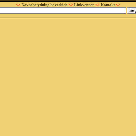
<>
Navnebetydning hovedside
<>
Linkvenner
<>
Kontakt
<>