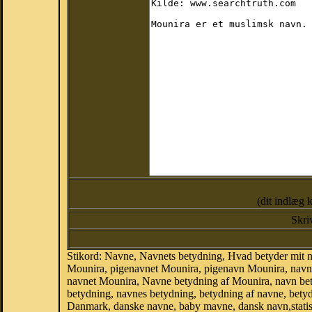
(dit indlæg 
Skri
Stikord: Navne, Navnets betydning, Hvad betyder mit
Mounira, pigenavnet Mounira, pigenavn Mounira, navne
navnet Mounira, Navne betydning af Mounira, navn be
betydning, navnes betydning, betydning af navne, bety
Danmark, danske navne, baby mavne, dansk navn,statistik