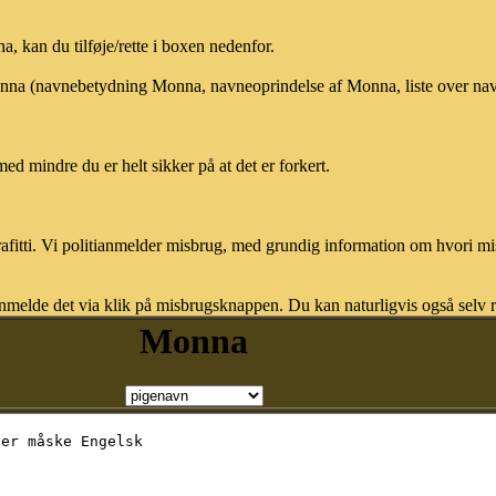
 kan du tilføje/rette i boxen nedenfor.
Monna (navnebetydning Monna, navneoprindelse af Monna, liste over na
med mindre du er helt sikker på at det er forkert.
afitti. Vi politianmelder misbrug, med grundig information om hvori m
nmelde det via klik på misbrugsknappen. Du kan naturligvis også selv re
Monna