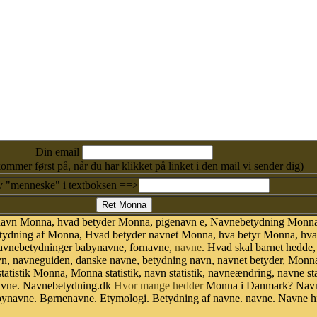
Din email
kommer først på, når du har klikket på linket i den mail vi sender dig)
v "menneske" i textboksen ==>
t navn Monna, hvad betyder Monna, pigenavn e, Navnebetydning Monn
dning af Monna, Hvad betyder navnet Monna, hva betyr Monna, hva n
avnebetydninger babynavne, fornavne,
navne
. Hvad skal barnet hedde,
avn, navneguiden, danske navne, betydning navn, navnet betyder, Mon
tatistik Monna, Monna statistik, navn statistik, navneændring, navne s
 navne. Navnebetydning.dk
Hvor mange hedder
Monna i Danmark? Navn
ynavne. Børnenavne. Etymologi. Betydning af navne. navne. Navne hi