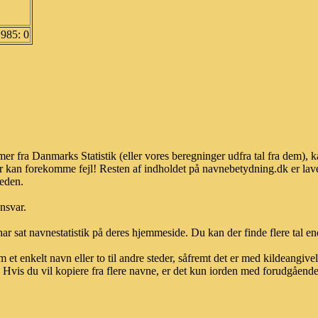
1985: 0
r fra Danmarks Statistik (eller vores beregninger udfra tal fra dem), 
r kan forekomme fejl! Resten af indholdet på navnebetydning.dk er lave
heden.
ansvar.
ar sat navnestatistik på deres hjemmeside. Du kan der finde flere tal end
et enkelt navn eller to til andre steder, såfremt det er med kildeangiv
vis du vil kopiere fra flere navne, er det kun iorden med forudgående sk