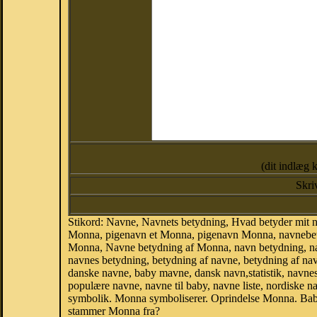
(dit indlæg 
Skri
Stikord: Navne, Navnets betydning, Hvad betyder mi
Monna, pigenavn et Monna, pigenavn Monna, navnebety
Monna, Navne betydning af Monna, navn betydning, n
navnes betydning, betydning af navne, betydning af n
danske navne, baby mavne, dansk navn,statistik, navnes
populære navne, navne til baby, navne liste, nordiske
symbolik. Monna symboliserer. Oprindelse Monna. Bab
stammer Monna fra?