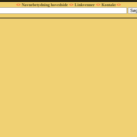
<>
Navnebetydning hovedside
<>
Linkvenner
<>
Kontakt
<>