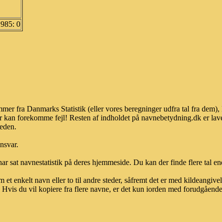
1985: 0
mer fra Danmarks Statistik (eller vores beregninger udfra tal fra dem)
r kan forekomme fejl! Resten af indholdet på navnebetydning.dk er lave
heden.
ansvar.
ar sat navnestatistik på deres hjemmeside. Du kan der finde flere tal end
et enkelt navn eller to til andre steder, såfremt det er med kildeangiv
vis du vil kopiere fra flere navne, er det kun iorden med forudgående sk