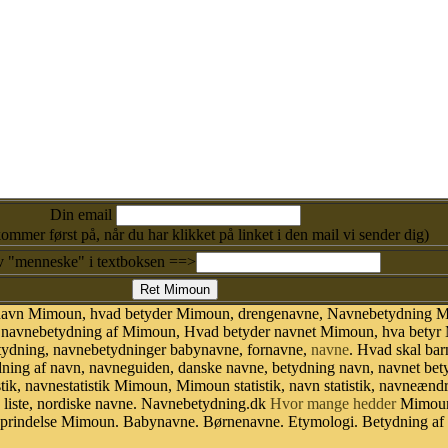
Din email
kommer først på, når du har klikket på linket i den mail vi sender dig)
v "menneske" i textboksen ==>
t navn Mimoun, hvad betyder Mimoun, drengenavne, Navnebetydning 
vnebetydning af Mimoun, Hvad betyder navnet Mimoun, hva betyr Mi
ydning, navnebetydninger babynavne, fornavne,
navne
. Hvad skal bar
ydning af navn, navneguiden, danske navne, betydning navn, navnet be
k, navnestatistik Mimoun, Mimoun statistik, navn statistik, navneændr
 liste, nordiske navne. Navnebetydning.dk
Hvor mange hedder
Mimoun
rindelse Mimoun. Babynavne. Børnenavne. Etymologi. Betydning af n