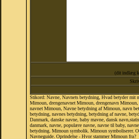
(dit indlæg 
Skri
Stikord: Navne, Navnets betydning, Hvad betyder mi
Mimoun, drengenavnet Mimoun, drengenavn Mimoun, na
navnet Mimoun, Navne betydning af Mimoun, navn bet
betydning, navnes betydning, betydning af navne, bet
Danmark, danske navne, baby mavne, dansk navn,statisti
danmark, navne, populære navne, navne til baby, navne
betydning. Mimoun symbolik. Mimoun symboliserer. Op
Navneguide. Oprindelse - Hvor stammer Mimoun fra?