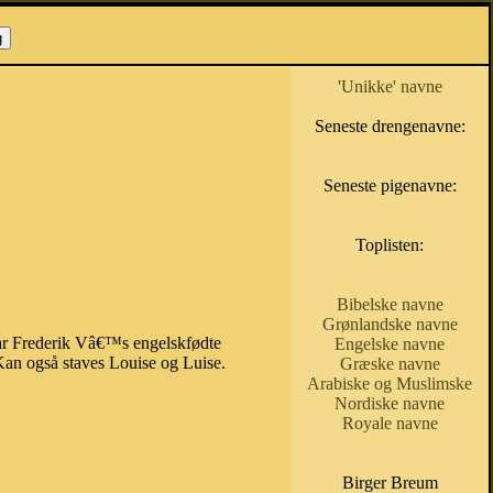
'Unikke' navne
Seneste drengenavne:
Seneste pigenavne:
Toplisten:
Bibelske navne
Grønlandske navne
var Frederik Vâ€™s engelskfødte
Engelske navne
an også staves Louise og Luise.
Græske navne
Arabiske og Muslimske
Nordiske navne
Royale navne
Birger Breum