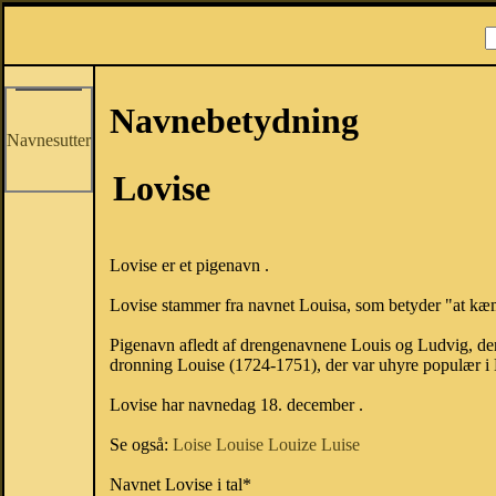
Navnebetydning
Navnesutter
Lovise
Lovise er et pigenavn .
Lovise stammer fra navnet Louisa, som betyder "at k
Pigenavn afledt af drengenavnene Louis og Ludvig, der
dronning Louise (1724-1751), der var uhyre populær 
Lovise har navnedag 18. december .
Se også:
Loise
Louise
Louize
Luise
Navnet Lovise i tal*