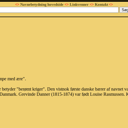
<>
Navnebetydning hovedside
<>
Linkvenner
<>
Kontakt
<>
æmpe med ære".
 betyder "berømt kriger". Den vistnok første danske bærer af navnet 
i Danmark. Grevinde Danner (1815-1874) var født Louise Rasmussen. K