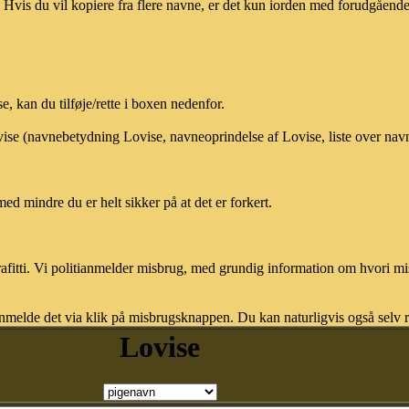
vis du vil kopiere fra flere navne, er det kun iorden med forudgående sk
 kan du tilføje/rette i boxen nedenfor.
ovise (navnebetydning Lovise, navneoprindelse af Lovise, liste over na
med mindre du er helt sikker på at det er forkert.
afitti. Vi politianmelder misbrug, med grundig information om hvori m
nmelde det via klik på misbrugsknappen. Du kan naturligvis også selv re
Lovise