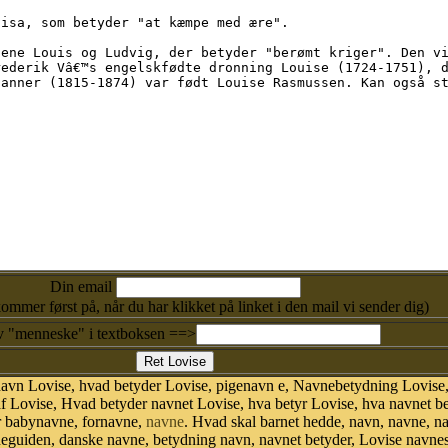
Din email
kommer først på, når du har klikket på linket i den mail vi sender dig)
v "menneske" i textboksen ==>
navn Lovise, hvad betyder Lovise, pigenavn e, Navnebetydning Lovise,
f Lovise, Hvad betyder navnet Lovise, hva betyr Lovise, hva navnet be
r babynavne, fornavne,
navne
. Hvad skal barnet hedde, navn, navne, n
vneguiden, danske navne, betydning navn, navnet betyder, Lovise navn