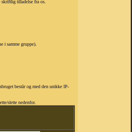
riftlig tilladelse fra os.
vne i samme gruppe).
isbruget består og med den unikke IP-
tte/slette nedenfor.