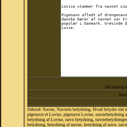
(dit indlæg 
Skri
Stikord: Navne, Navnets betydning, Hvad betyder mit 
pigenavn et Lovise, pigenavn Lovise, navnebetydning a
betydning af Lovise, navn betydning, navnebetydninge
betydning, betydning af navne, betydning af navn, na