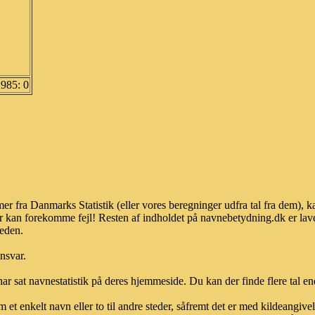
1985: 0
er fra Danmarks Statistik (eller vores beregninger udfra tal fra dem), 
r kan forekomme fejl! Resten af indholdet på navnebetydning.dk er lave
heden.
ansvar.
ar sat navnestatistik på deres hjemmeside. Du kan der finde flere tal end
et enkelt navn eller to til andre steder, såfremt det er med kildeangiv