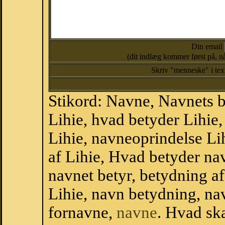
Din email
(dit indlæg kommer først på, nå
Skriv "menneske" i te
Stikord: Navne, Navnets 
Lihie, hvad betyder Lihie
Lihie, navneoprindelse Lih
af Lihie, Hvad betyder nav
navnet betyr, betydning a
Lihie, navn betydning, n
fornavne,
navne
. Hvad sk