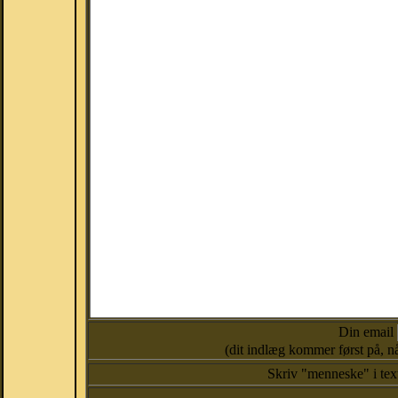
Din email
(dit indlæg kommer først på, nå
Skriv "menneske" i te