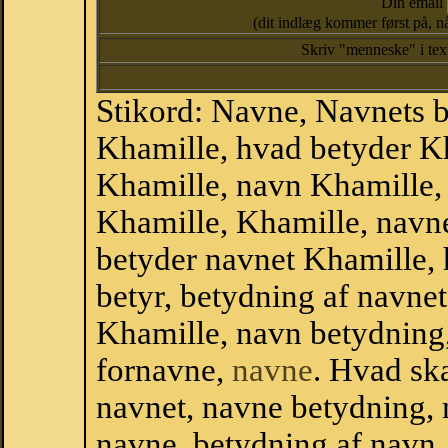
Din email
(dit indlæg kommer først på, nå
Skriv "menneske" i te
Stikord: Navne, Navnets 
Khamille, hvad betyder K
Khamille, navn Khamille,
Khamille, Khamille, navn
betyder navnet Khamille, 
betyr, betydning af navne
Khamille, navn betydning
fornavne,
navne
. Hvad sk
navnet, navne betydning, 
navne, betydning af navn