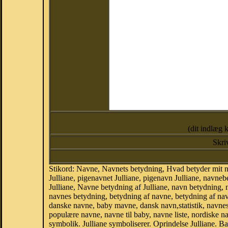
(dit indlæg 
Skri
Stikord: Navne, Navnets betydning, Hvad betyder mit na
Julliane, pigenavnet Julliane, pigenavn Julliane, navneb
Julliane, Navne betydning af Julliane, navn betydning
navnes betydning, betydning af navne, betydning af na
danske navne, baby mavne, dansk navn,statistik, navnestat
populære navne, navne til baby, navne liste, nordiske
symbolik. Julliane symboliserer. Oprindelse Julliane.