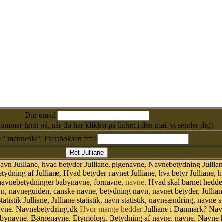
Din email
kommer først på, når du har klikket på linket i den mail vi sender dig)
v "menneske" i textboksen ==>
vn Julliane, hvad betyder Julliane, pigenavne, Navnebetydning Jullian
etydning af Julliane, Hvad betyder navnet Julliane, hva betyr Julliane, 
, navnebetydninger babynavne, fornavne,
navne
. Hvad skal barnet hedde
vn, navneguiden, danske navne, betydning navn, navnet betyder, Julli
istik Julliane, Julliane statistik, navn statistik, navneændring, navne s
 navne. Navnebetydning.dk
Hvor mange hedder
Julliane i Danmark? Navn
 Babynavne. Børnenavne. Etymologi. Betydning af navne. navne. Navne 