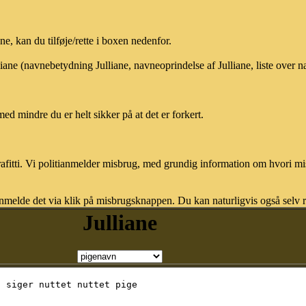
, kan du tilføje/rette i boxen nedenfor.
liane (navnebetydning Julliane, navneoprindelse af Julliane, liste over
med mindre du er helt sikker på at det er forkert.
afitti. Vi politianmelder misbrug, med grundig information om hvori m
nmelde det via klik på misbrugsknappen. Du kan naturligvis også selv re
Julliane