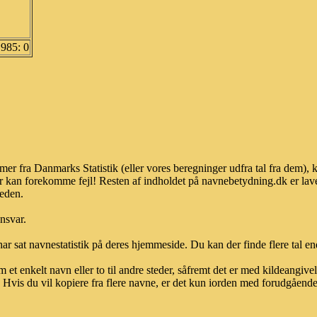
1985: 0
mmer fra Danmarks Statistik (eller vores beregninger udfra tal fra dem),
r kan forekomme fejl! Resten af indholdet på navnebetydning.dk er lave
heden.
ansvar.
ar sat navnestatistik på deres hjemmeside. Du kan der finde flere tal end
et enkelt navn eller to til andre steder, såfremt det er med kildeangiv
vis du vil kopiere fra flere navne, er det kun iorden med forudgående sk