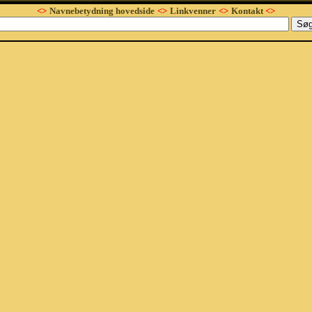
<>
Navnebetydning hovedside
<>
Linkvenner
<>
Kontakt
<>