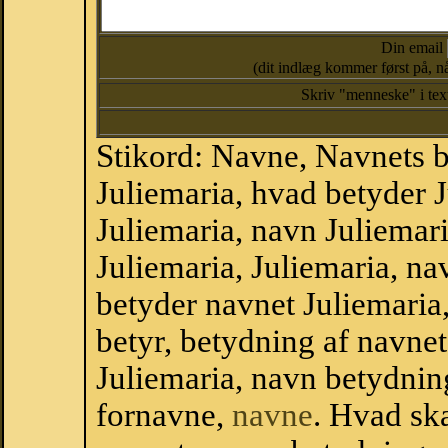
Din email
(dit indlæg kommer først på, nå
Skriv "menneske" i te
Stikord: Navne, Navnets 
Juliemaria, hvad betyder 
Juliemaria, navn Juliemari
Juliemaria, Juliemaria, n
betyder navnet Juliemaria,
betyr, betydning af navne
Juliemaria, navn betydni
fornavne,
navne
. Hvad sk