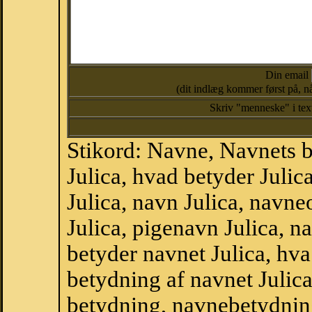
Din email
(dit indlæg kommer først på, nå
Skriv "menneske" i te
Stikord: Navne, Navnets 
Julica, hvad betyder Juli
Julica, navn Julica, navne
Julica, pigenavn Julica, 
betyder navnet Julica, hva
betydning af navnet Julic
betydning, navnebetydnin