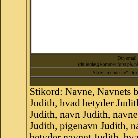
Din email
(dit indlæg kommer først på, nå
Skriv "menneske" i te
Stikord: Navne, Navnets 
Judith, hvad betyder Judi
Judith, navn Judith, navn
Judith, pigenavn Judith, 
betyder navnet Judith, hva