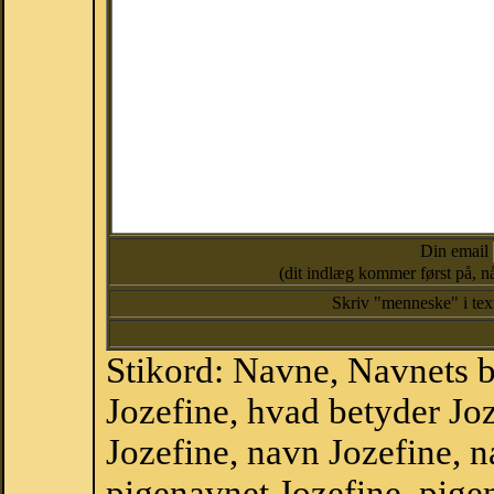
Din email
(dit indlæg kommer først på, nå
Skriv "menneske" i te
Stikord: Navne, Navnets 
Jozefine, hvad betyder J
Jozefine, navn Jozefine, 
pigenavnet Jozefine, pige