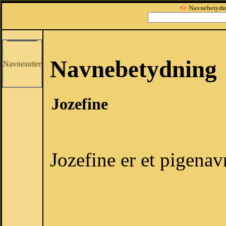
<>
Navnebetydn
Navnebetydning
Navnesutter
Jozefine
Jozefine er et pigenav