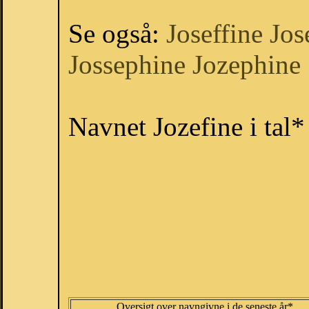
Se også:
Joseffine
Jos
Jossephine
Jozephine
Navnet Jozefine i tal*
Oversigt over navngivne i de seneste år*