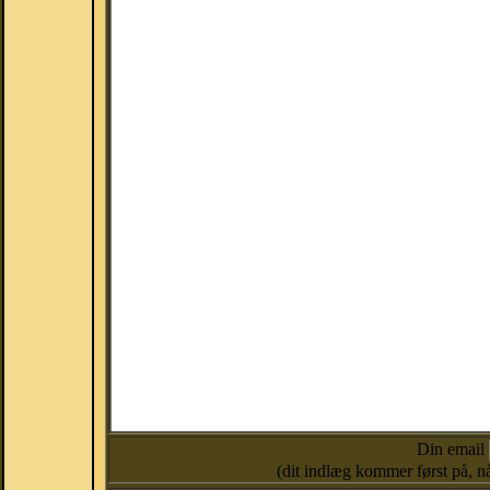
Din email
(dit indlæg kommer først på, nå