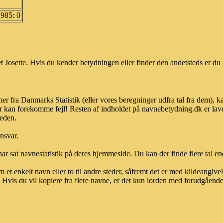
1985: 0
 Josette. Hvis du kender betydningen eller finder den andetsteds er du 
mer fra Danmarks Statistik (eller vores beregninger udfra tal fra dem), 
r kan forekomme fejl! Resten af indholdet på navnebetydning.dk er lave
heden.
ansvar.
ar sat navnestatistik på deres hjemmeside. Du kan der finde flere tal end
et enkelt navn eller to til andre steder, såfremt det er med kildeangiv
vis du vil kopiere fra flere navne, er det kun iorden med forudgående sk