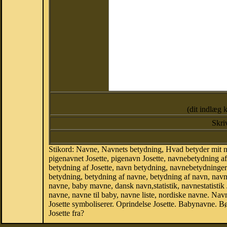
(dit indlæg 
Skri
Stikord: Navne, Navnets betydning, Hvad betyder mit na
pigenavnet Josette, pigenavn Josette, navnebetydning af
betydning af Josette, navn betydning, navnebetydninge
betydning, betydning af navne, betydning af navn, nav
navne, baby mavne, dansk navn,statistik, navnestatistik J
navne, navne til baby, navne liste, nordiske navne. N
Josette symboliserer. Oprindelse Josette. Babynavne. 
Josette fra?