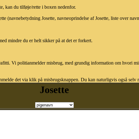
 kan du tilføje/rette i boxen nedenfor.
ette (navnebetydning Josette, navneoprindelse af Josette, liste over na
med mindre du er helt sikker på at det er forkert.
afitti. Vi politianmelder misbrug, med grundig information om hvori m
nmelde det via klik på misbrugsknappen. Du kan naturligvis også selv re
Josette