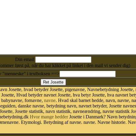
Din email
kommer først på, når du har klikket på linket i den mail vi sender dig)
v "menneske" i textboksen ==>
vn Josette, hvad betyder Josette, pigenavne, Navnebetydning Josette, n
 Josette, Hvad betyder navnet Josette, hva betyr Josette, hva navnet bet
r babynavne, fornavne,
navne
. Hvad skal barnet hedde, navn, navne, n
neguiden, danske navne, betydning navn, navnet betyder, Josette navn
osette, Josette statistik, navn statistik, navneændring, navne statistik
avnebetydning.dk
Hvor mange hedder
Josette i Danmark? Navn betydning.
Børnenavne. Etymologi. Betydning af navne. navne. Navne historie. Na