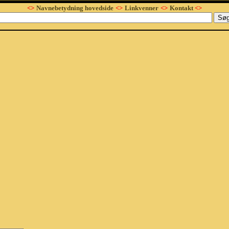
<>
Navnebetydning hovedside
<>
Linkvenner
<>
Kontakt
<>