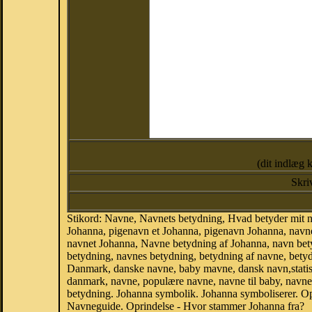
(dit indlæg 
Skri
Stikord: Navne, Navnets betydning, Hvad betyder mit 
Johanna, pigenavn et Johanna, pigenavn Johanna, navne
navnet Johanna, Navne betydning af Johanna, navn be
betydning, navnes betydning, betydning af navne, bety
Danmark, danske navne, baby mavne, dansk navn,statistik
danmark, navne, populære navne, navne til baby, navne
betydning. Johanna symbolik. Johanna symboliserer. O
Navneguide. Oprindelse - Hvor stammer Johanna fra?