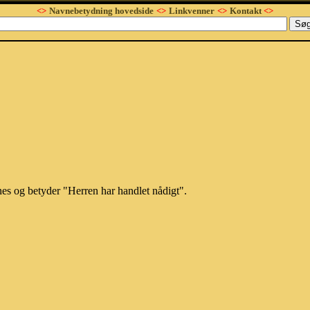
<>
Navnebetydning hovedside
<>
Linkvenner
<>
Kontakt
<>
es og betyder "Herren har handlet nådigt".