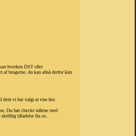
, kan hverken DST eller
t af brugerne, du kan altså derfor kun
 dem vi har valgt at vise her.
else. Du bør checke tallene med
riftlig tilladelse fra os.