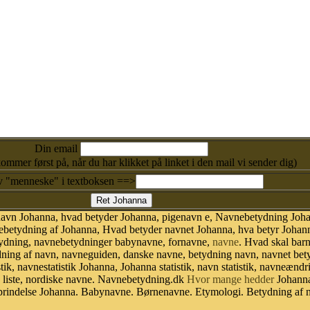
Din email
kommer først på, når du har klikket på linket i den mail vi sender dig)
v "menneske" i textboksen ==>
navn Johanna, hvad betyder Johanna, pigenavn e, Navnebetydning Joh
betydning af Johanna, Hvad betyder navnet Johanna, hva betyr Johanna
tydning, navnebetydninger babynavne, fornavne,
navne
. Hvad skal bar
dning af navn, navneguiden, danske navne, betydning navn, navnet bet
, navnestatistik Johanna, Johanna statistik, navn statistik, navneændri
 liste, nordiske navne. Navnebetydning.dk
Hvor mange hedder
Johanna
prindelse Johanna. Babynavne. Børnenavne. Etymologi. Betydning af n