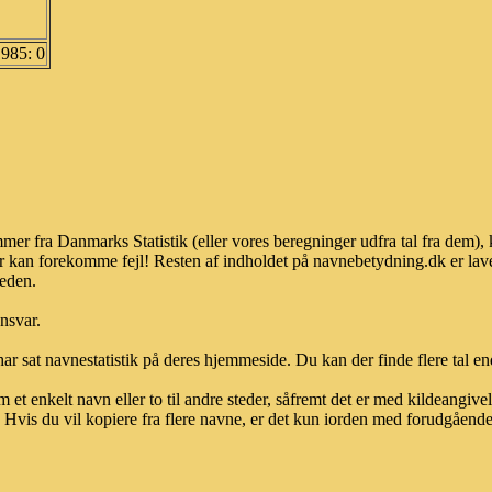
1985: 0
mer fra Danmarks Statistik (eller vores beregninger udfra tal fra dem)
r kan forekomme fejl! Resten af indholdet på navnebetydning.dk er lave
heden.
ansvar.
ar sat navnestatistik på deres hjemmeside. Du kan der finde flere tal end
et enkelt navn eller to til andre steder, såfremt det er med kildeangiv
vis du vil kopiere fra flere navne, er det kun iorden med forudgående sk