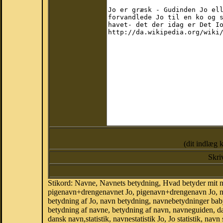
(dit indlæg 
Skri
Stikord: Navne, Navnets betydning, Hvad betyder mit 
pigenavn+drengenavnet Jo, pigenavn+drengenavn Jo, nav
betydning af Jo, navn betydning, navnebetydninger ba
betydning af navne, betydning af navn, navneguiden, 
dansk navn,statistik, navnestatistik Jo, Jo statistik, na