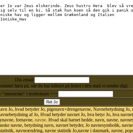
Din email
kommer først på, når du har klikket på linket i den mail vi sender dig)
v "menneske" i textboksen ==>
navn Jo, hvad betyder Jo, pigenavn+drengenavne, Navnebetydning Jo, n
nebetydning af Jo, Hvad betyder navnet Jo, hva betyr Jo, hva navnet 
bynavne, fornavne,
navne
. Hvad skal barnet hedde, navn, navne, navne
danske navne, betydning navn, navnet betyder, Jo navnesymbolik, nav
vn statistik, navneændring, navne statistik Jo,navne i danmark, navne, pop