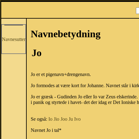
Navnebetydning
Navnesutter
Jo
Jo er et pigenavn+drengenavn.
Jo formodes at være kort for Johanne. Navnet står i kir
Jo er græsk - Gudinden Jo eller Io var Zeus elskerinde. 
i panik og styrtede i havet- det der idag er Det Ionisk
Se også:
Io
Jio
Joo
Ju
Ivo
Navnet Jo i tal*