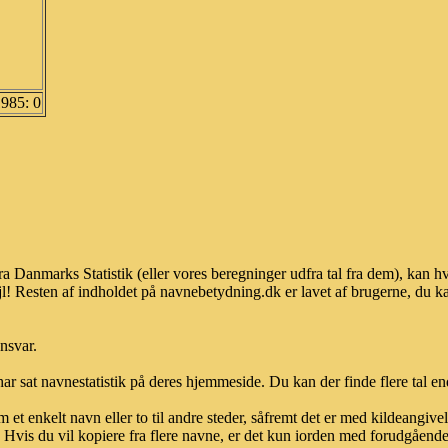
1985: 0
ra Danmarks Statistik (eller vores beregninger udfra tal fra dem), kan
l! Resten af indholdet på navnebetydning.dk er lavet af brugerne, du kan
ansvar.
ar sat navnestatistik på deres hjemmeside. Du kan der finde flere tal end
et enkelt navn eller to til andre steder, såfremt det er med kildeangiv
vis du vil kopiere fra flere navne, er det kun iorden med forudgående sk