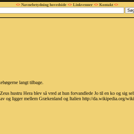
<>
Navnebetydning hovedside
<>
Linkvenner
<>
Kontakt
<>
kebøgerne langt tilbage.
Zeus hustru Hera blev så vred at hun forvandlede Jo til en ko og sig sel
e hav og ligger mellem Grækenland og Italien http://da.wikipedia.org/wi