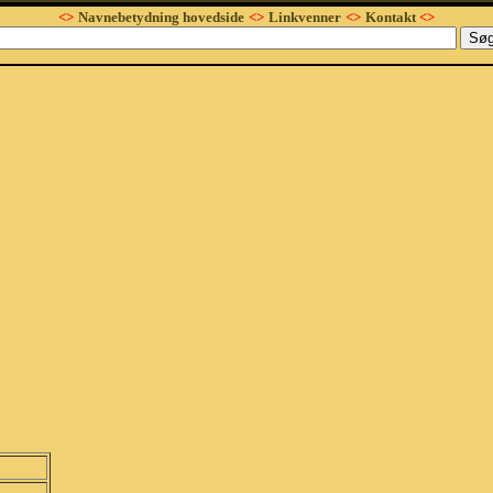
<>
Navnebetydning hovedside
<>
Linkvenner
<>
Kontakt
<>