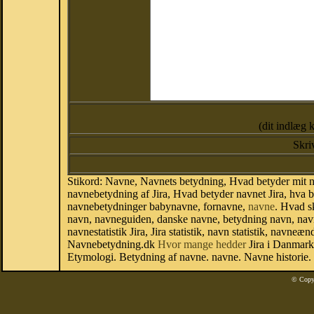
(dit indlæg 
Skri
Stikord: Navne, Navnets betydning, Hvad betyder mit navn
navnebetydning af Jira, Hvad betyder navnet Jira, hva be
navnebetydninger babynavne, fornavne,
navne
. Hvad s
navn, navneguiden, danske navne, betydning navn, navn
navnestatistik Jira, Jira statistik, navn statistik, navn
Navnebetydning.dk
Hvor mange hedder
Jira i Danmark
Etymologi. Betydning af navne. navne. Navne historie.
© Copy