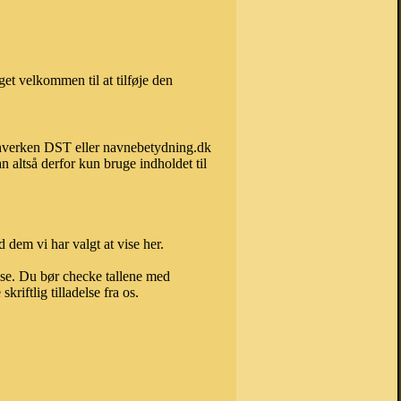
et velkommen til at tilføje den
an hverken DST eller navnebetydning.dk
 altså derfor kun bruge indholdet til
 dem vi har valgt at vise her.
else. Du bør checke tallene med
riftlig tilladelse fra os.