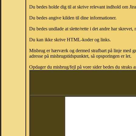
Du bedes holde dig til at skrive relevant indhold om Jir
Du bedes angive kilden til dine informationer.
Du bedes undlade at slette/rette i det andre har skrevet, 
Du kan ikke skrive HTML-koder og links.
Misbrug er hærværk og dermed strafbart på linje med gr
adresse på misbrugstidspunktet, så opsporingen er let.
Opdager du misbrug/fejl på vore sider bedes du straks a