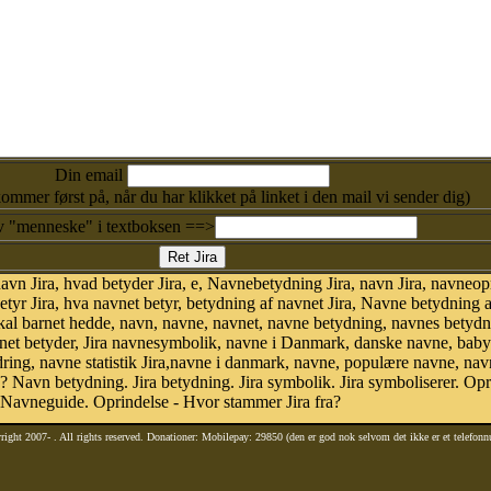
Din email
kommer først på, når du har klikket på linket i den mail vi sender dig)
v "menneske" i textboksen ==>
 Jira, hvad betyder Jira, e, Navnebetydning Jira, navn Jira, navneoprind
tyr Jira, hva navnet betyr, betydning af navnet Jira, Navne betydning a
kal barnet hedde, navn, navne, navnet, navne betydning, navnes betydn
et betyder, Jira navnesymbolik, navne i Danmark, danske navne, baby 
eændring, navne statistik Jira,navne i danmark, navne, populære navne, nav
? Navn betydning. Jira betydning. Jira symbolik. Jira symboliserer. Op
 Navneguide. Oprindelse - Hvor stammer Jira fra?
right 2007-
. All rights reserved. Donationer: Mobilepay: 29850 (den er god nok selvom det ikke er et telefon