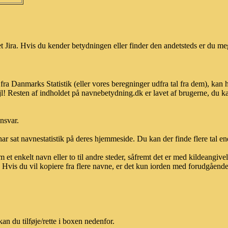
 Jira. Hvis du kender betydningen eller finder den andetsteds er du meg
 fra Danmarks Statistik (eller vores beregninger udfra tal fra dem), k
l! Resten af indholdet på navnebetydning.dk er lavet af brugerne, du kan
ansvar.
ar sat navnestatistik på deres hjemmeside. Du kan der finde flere tal end
et enkelt navn eller to til andre steder, såfremt det er med kildeangiv
vis du vil kopiere fra flere navne, er det kun iorden med forudgående sk
n du tilføje/rette i boxen nedenfor.