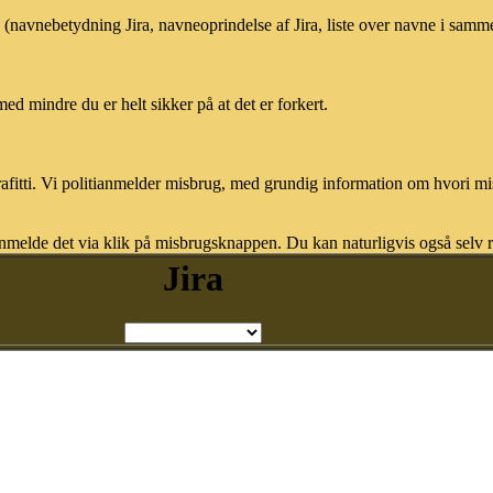
a (navnebetydning Jira, navneoprindelse af Jira, liste over navne i samm
med mindre du er helt sikker på at det er forkert.
afitti. Vi politianmelder misbrug, med grundig information om hvori m
nmelde det via klik på misbrugsknappen. Du kan naturligvis også selv re
Jira