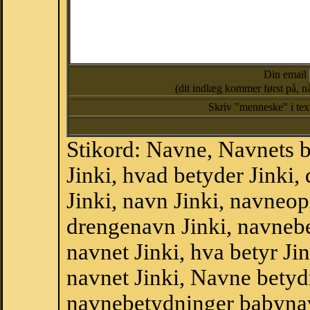
Din email
(dit indlæg kommer først på, nå
Skriv "menneske" i te
Stikord: Navne, Navnets 
Jinki, hvad betyder Jinki
Jinki, navn Jinki, navneop
drengenavn Jinki, navnebe
navnet Jinki, hva betyr Ji
navnet Jinki, Navne betyd
navnebetydninger babyna