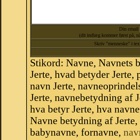
Din email
(dit indlæg kommer først på, nå
Skriv "menneske" i te
Stikord: Navne, Navnets 
Jerte, hvad betyder Jerte,
navn Jerte, navneoprindels
Jerte, navnebetydning af J
hva betyr Jerte, hva navne
Navne betydning af Jerte
babynavne, fornavne,
nav