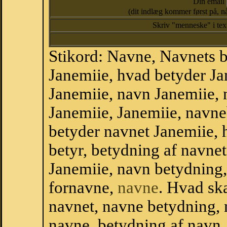
Din email
(dit indlæg kommer først på, nå
Skriv "menneske" i te
Stikord: Navne, Navnets 
Janemiie, hvad betyder J
Janemiie, navn Janemiie, 
Janemiie, Janemiie, navn
betyder navnet Janemiie, 
betyr, betydning af navne
Janemiie, navn betydning
fornavne,
navne
. Hvad sk
navnet, navne betydning, 
navne, betydning af navn