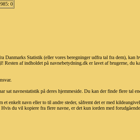
1985: 0
fra Danmarks Statistik (eller vores beregninger udfra tal fra dem), ka
l! Resten af indholdet på navnebetydning.dk er lavet af brugerne, du kan
ansvar.
ar sat navnestatistik på deres hjemmeside. Du kan der finde flere tal end
et enkelt navn eller to til andre steder, såfremt det er med kildeangiv
vis du vil kopiere fra flere navne, er det kun iorden med forudgående sk