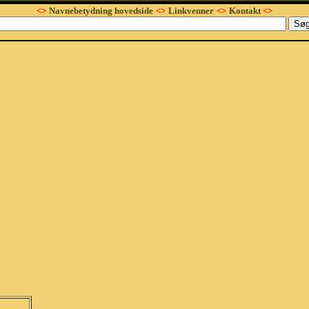
<>
Navnebetydning hovedside
<>
Linkvenner
<>
Kontakt
<>