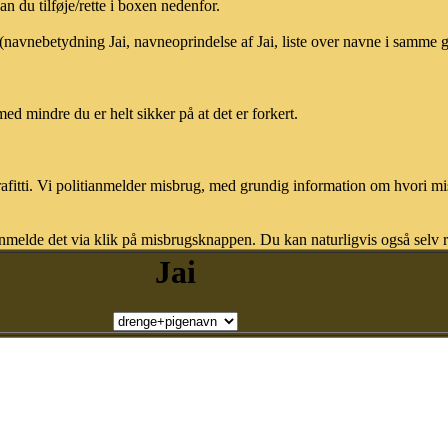
 du tilføje/rette i boxen nedenfor.
 (navnebetydning Jai, navneoprindelse af Jai, liste over navne i samme 
med mindre du er helt sikker på at det er forkert.
afitti. Vi politianmelder misbrug, med grundig information om hvori m
nmelde det via klik på misbrugsknappen. Du kan naturligvis også selv re
Jai