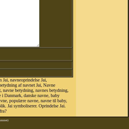
 Jai, navneoprindelse Jai,
 betydning af navnet Jai, Navne
t, navne betydning, navnes betydning,
ne i Danmark, danske navne, baby
 navne, populære navne, navne til baby,
k. Jai symboliserer. Oprindelse Jai.
fra?
nummer)