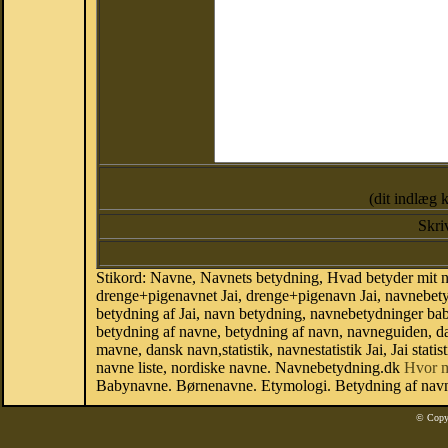
(dit indlæg 
Skri
Stikord: Navne, Navnets betydning, Hvad betyder mit na
drenge+pigenavnet Jai, drenge+pigenavn Jai, navnebetydn
betydning af Jai, navn betydning, navnebetydninger b
betydning af navne, betydning af navn, navneguiden, d
mavne, dansk navn,statistik, navnestatistik Jai, Jai stat
navne liste, nordiske navne. Navnebetydning.dk
Hvor 
Babynavne. Børnenavne. Etymologi. Betydning af navne
© Copy