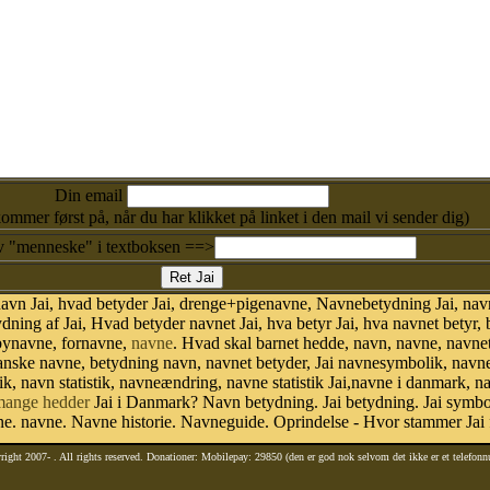
Din email
kommer først på, når du har klikket på linket i den mail vi sender dig)
v "menneske" i textboksen ==>
vn Jai, hvad betyder Jai, drenge+pigenavne, Navnebetydning Jai, navn
ing af Jai, Hvad betyder navnet Jai, hva betyr Jai, hva navnet betyr,
abynavne, fornavne,
navne
. Hvad skal barnet hedde, navn, navne, navne
anske navne, betydning navn, navnet betyder, Jai navnesymbolik, nav
istik, navn statistik, navneændring, navne statistik Jai,navne i danmark,
mange hedder
Jai i Danmark? Navn betydning. Jai betydning. Jai symboli
. navne. Navne historie. Navneguide. Oprindelse - Hvor stammer Jai 
right 2007-
. All rights reserved. Donationer: Mobilepay: 29850 (den er god nok selvom det ikke er et telefon