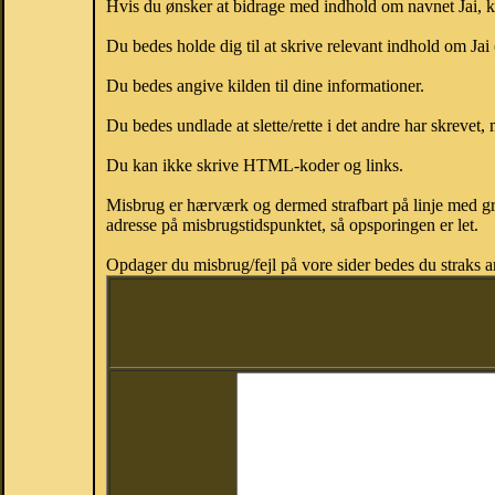
Hvis du ønsker at bidrage med indhold om navnet Jai, kan
Du bedes holde dig til at skrive relevant indhold om Jai
Du bedes angive kilden til dine informationer.
Du bedes undlade at slette/rette i det andre har skrevet, 
Du kan ikke skrive HTML-koder og links.
Misbrug er hærværk og dermed strafbart på linje med gr
adresse på misbrugstidspunktet, så opsporingen er let.
Opdager du misbrug/fejl på vore sider bedes du straks a