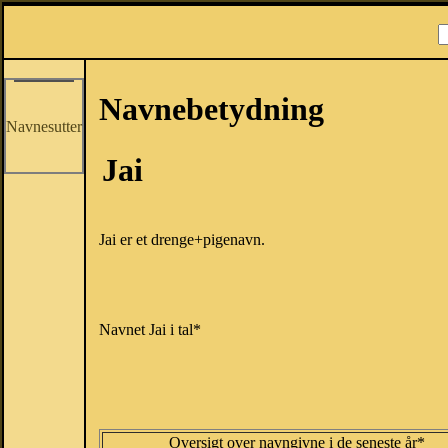
Navnebetydning
Navnesutter
Jai
Jai er et drenge+pigenavn.
Navnet Jai i tal*
Oversigt over navngivne i de seneste år*