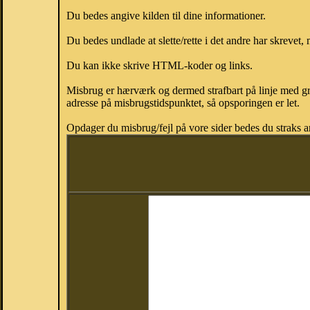
Du bedes angive kilden til dine informationer.
Du bedes undlade at slette/rette i det andre har skrevet, 
Du kan ikke skrive HTML-koder og links.
Misbrug er hærværk og dermed strafbart på linje med gr
adresse på misbrugstidspunktet, så opsporingen er let.
Opdager du misbrug/fejl på vore sider bedes du straks a