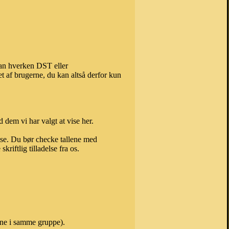
 kan hverken DST eller
t af brugerne, du kan altså derfor kun
 dem vi har valgt at vise her.
else. Du bør checke tallene med
riftlig tilladelse fra os.
avne i samme gruppe).