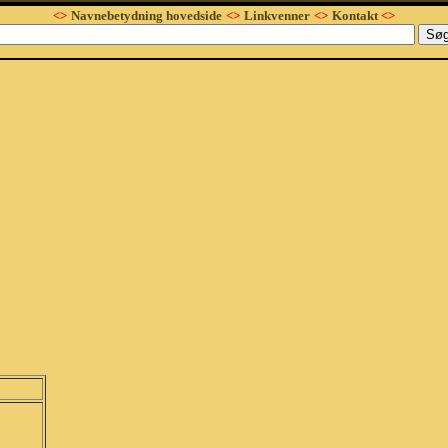
<>
Navnebetydning hovedside
<>
Linkvenner
<>
Kontakt
<>