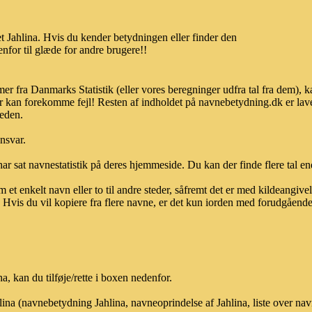
 Jahlina. Hvis du kender betydningen eller finder den
nfor til glæde for andre brugere!!
mer fra Danmarks Statistik (eller vores beregninger udfra tal fra dem),
r kan forekomme fejl! Resten af indholdet på navnebetydning.dk er lave
heden.
ansvar.
ar sat navnestatistik på deres hjemmeside. Du kan der finde flere tal end
et enkelt navn eller to til andre steder, såfremt det er med kildeangiv
vis du vil kopiere fra flere navne, er det kun iorden med forudgående sk
, kan du tilføje/rette i boxen nedenfor.
hlina (navnebetydning Jahlina, navneoprindelse af Jahlina, liste over n