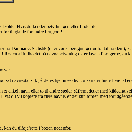
 Izolde. Hvis du kender betydningen eller finder den
nfor til glæde for andre brugere!!
er fra Danmarks Statistik (eller vores beregninger udfra tal fra dem),
l! Resten af indholdet på navnebetydning.dk er lavet af brugerne, du kan
ansvar.
ar sat navnestatistik på deres hjemmeside. Du kan der finde flere tal end
et enkelt navn eller to til andre steder, såfremt det er med kildeangiv
vis du vil kopiere fra flere navne, er det kun iorden med forudgående sk
 kan du tilføje/rette i boxen nedenfor.