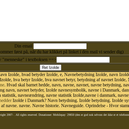
Din email
kommer først på, når du har klikket på linket i den mail vi sender dig)
v "menneske" i textboksen ==>
vn Izolde, hvad betyder Izolde, e, Navnebetydning Izolde, navn Izolde,
zolde, hva betyr Izolde, hva navnet betyr, betydning af navnet Izolde,
ne
. Hvad skal barnet hedde, navn, navne, navnet, navne betydning, na
ing navn, navnet betyder, Izolde navnesymbolik, navne i Danmark, da
navn statistik, navneændring, navne statistik Izolde,navne i danmark, nav
hedder
Izolde i Danmark? Navn betydning. Izolde betydning. Izolde sym
af navne. navne. Navne historie. Navneguide. Oprindelse - Hvor stamm
right 2007-
. All rights reserved. Donationer: Mobilepay: 29850 (den er god nok selvom det ikke er et telefon