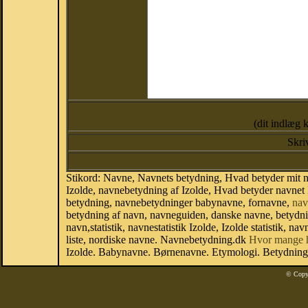
(dit indlæg 
Skri
Stikord: Navne, Navnets betydning, Hvad betyder mit na
Izolde, navnebetydning af Izolde, Hvad betyder navnet I
betydning, navnebetydninger babynavne, fornavne,
nav
betydning af navn, navneguiden, danske navne, betydn
navn,statistik, navnestatistik Izolde, Izolde statistik, 
liste, nordiske navne. Navnebetydning.dk
Hvor mange 
Izolde. Babynavne. Børnenavne. Etymologi. Betydning 
© Copy