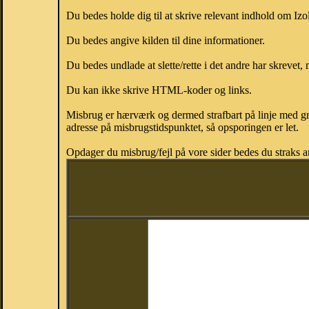
Du bedes holde dig til at skrive relevant indhold om Iz
Du bedes angive kilden til dine informationer.
Du bedes undlade at slette/rette i det andre har skrevet, 
Du kan ikke skrive HTML-koder og links.
Misbrug er hærværk og dermed strafbart på linje med gr
adresse på misbrugstidspunktet, så opsporingen er let.
Opdager du misbrug/fejl på vore sider bedes du straks a