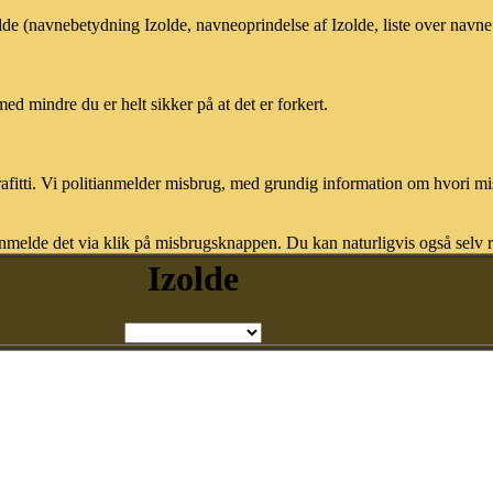
olde (navnebetydning Izolde, navneoprindelse af Izolde, liste over navn
med mindre du er helt sikker på at det er forkert.
afitti. Vi politianmelder misbrug, med grundig information om hvori m
nmelde det via klik på misbrugsknappen. Du kan naturligvis også selv re
Izolde