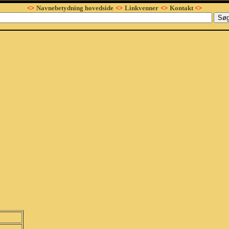
<>
Navnebetydning hovedside
<>
Linkvenner
<>
Kontakt
<>