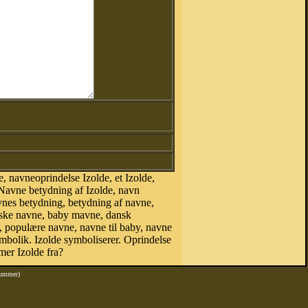
 navneoprindelse Izolde, et Izolde,
 Navne betydning af Izolde, navn
vnes betydning, betydning af navne,
nske navne, baby mavne, dansk
ne, populære navne, navne til baby, navne
bolik. Izolde symboliserer. Oprindelse
er Izolde fra?
nummer)