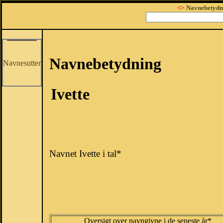
<>
Navnebetydn
Navnebetydning
Navnesutter
Ivette
Navnet Ivette i tal*
Oversigt over navngivne i de seneste år*