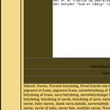
(dit indlæg 
Skri
Stikord: Navne, Navnets betydning, Hvad betyder mit n
pigenavn et Ivana, pigenavn Ivana, navnebetydning af I
betydning af Ivana, navn betydning, navnebetydninger
betydning, betydning af navne, betydning af navn, nav
navne, baby mavne, dansk navn,statistik, navnestatistik 
navne, navne til baby, navne liste, nordiske navne. N