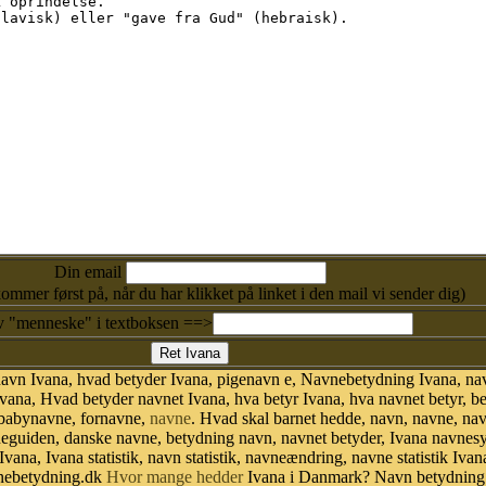
Din email
kommer først på, når du har klikket på linket i den mail vi sender dig)
v "menneske" i textboksen ==>
avn Ivana, hvad betyder Ivana, pigenavn e, Navnebetydning Ivana, na
vana, Hvad betyder navnet Ivana, hva betyr Ivana, hva navnet betyr, b
 babynavne, fornavne,
navne
. Hvad skal barnet hedde, navn, navne, na
neguiden, danske navne, betydning navn, navnet betyder, Ivana navne
Ivana, Ivana statistik, navn statistik, navneændring, navne statistik I
avnebetydning.dk
Hvor mange hedder
Ivana i Danmark? Navn betydning.