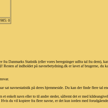
1985: 0
r fra Danmarks Statistik (eller vores beregninger udfra tal fra dem), 
l! Resten af indholdet på navnebetydning.dk er lavet af brugerne, du kan
ansvar.
ar sat navnestatistik på deres hjemmeside. Du kan der finde flere tal end
et enkelt navn eller to til andre steder, såfremt det er med kildeangiv
vis du vil kopiere fra flere navne, er det kun iorden med forudgående sk