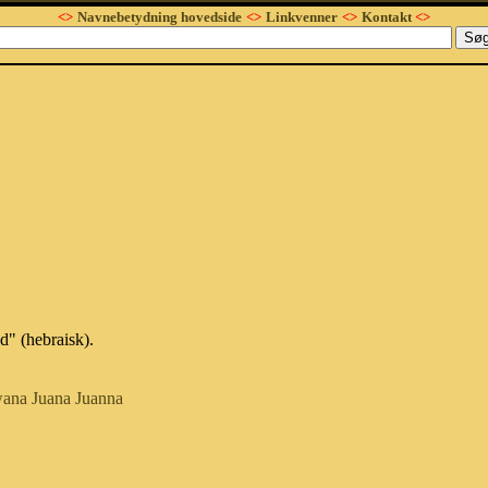
<>
Navnebetydning hovedside
<>
Linkvenner
<>
Kontakt
<>
d" (hebraisk).
wana
Juana
Juanna