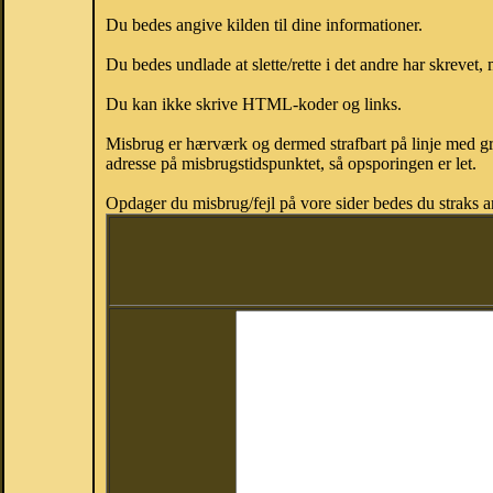
Du bedes angive kilden til dine informationer.
Du bedes undlade at slette/rette i det andre har skrevet, 
Du kan ikke skrive HTML-koder og links.
Misbrug er hærværk og dermed strafbart på linje med gr
adresse på misbrugstidspunktet, så opsporingen er let.
Opdager du misbrug/fejl på vore sider bedes du straks a