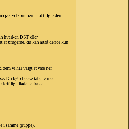
meget velkommen til at tilføje den
kan hverken DST eller
t af brugerne, du kan altså derfor kun
 dem vi har valgt at vise her.
else. Du bør checke tallene med
riftlig tilladelse fra os.
ne i samme gruppe).