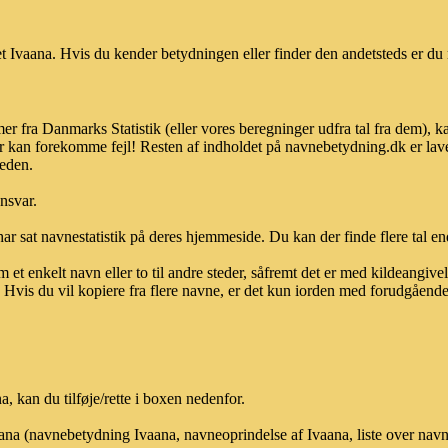
 Ivaana. Hvis du kender betydningen eller finder den andetsteds er du 
er fra Danmarks Statistik (eller vores beregninger udfra tal fra dem), 
r kan forekomme fejl! Resten af indholdet på navnebetydning.dk er lave
heden.
ansvar.
ar sat navnestatistik på deres hjemmeside. Du kan der finde flere tal end
et enkelt navn eller to til andre steder, såfremt det er med kildeangiv
vis du vil kopiere fra flere navne, er det kun iorden med forudgående sk
 kan du tilføje/rette i boxen nedenfor.
aana (navnebetydning Ivaana, navneoprindelse af Ivaana, liste over nav