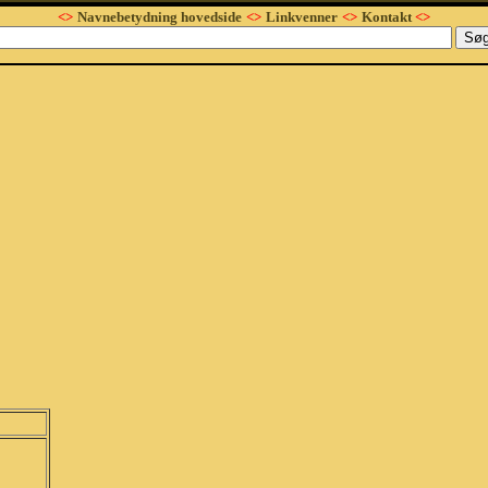
<>
Navnebetydning hovedside
<>
Linkvenner
<>
Kontakt
<>