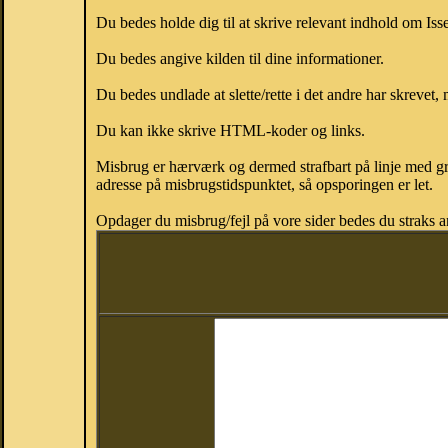
Du bedes holde dig til at skrive relevant indhold om Is
Du bedes angive kilden til dine informationer.
Du bedes undlade at slette/rette i det andre har skrevet, 
Du kan ikke skrive HTML-koder og links.
Misbrug er hærværk og dermed strafbart på linje med gr
adresse på misbrugstidspunktet, så opsporingen er let.
Opdager du misbrug/fejl på vore sider bedes du straks a