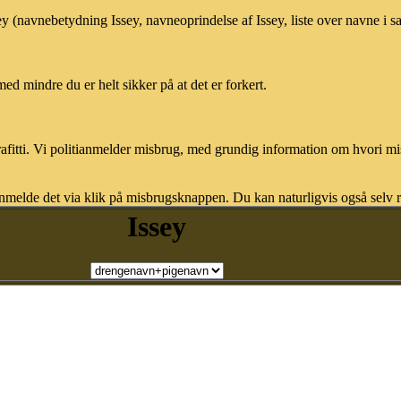
sey (navnebetydning Issey, navneoprindelse af Issey, liste over navne i
med mindre du er helt sikker på at det er forkert.
afitti. Vi politianmelder misbrug, med grundig information om hvori m
nmelde det via klik på misbrugsknappen. Du kan naturligvis også selv re
Issey