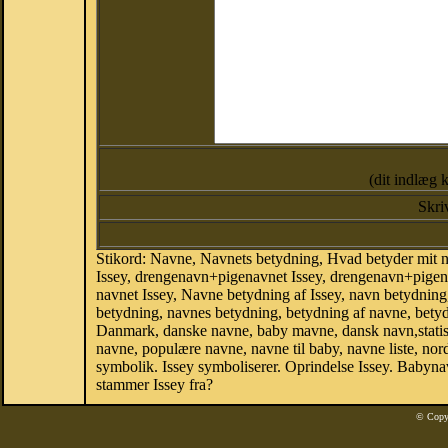
(dit indlæg 
Skri
Stikord: Navne, Navnets betydning, Hvad betyder mit n
Issey, drengenavn+pigenavnet Issey, drengenavn+pigenav
navnet Issey, Navne betydning af Issey, navn betydnin
betydning, navnes betydning, betydning af navne, bety
Danmark, danske navne, baby mavne, dansk navn,statistik,
navne, populære navne, navne til baby, navne liste, n
symbolik. Issey symboliserer. Oprindelse Issey. Babyn
stammer Issey fra?
© Copy