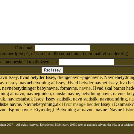
Din email
kommer først på, når du har klikket på linket i den mail vi sender dig)
v "menneske" i textboksen ==>
avn Issey, hvad betyder Issey, drengenavn+pigenavne, Navnebetydning
n Issey, navnebetydning af Issey, Hvad betyder navnet Issey, hva bety
g, navnebetydninger babynavne, fornavne,
navne
. Hvad skal barnet hed
dning af navn, navneguiden, danske navne, betydning navn, navnet bety
 navnestatistik Issey, Issey statistik, navn statistik, navneændring, na
ordiske navne. Navnebetydning.dk
Hvor mange hedder
Issey i Danmark? 
avne. Børnenavne. Etymologi. Betydning af navne. navne. Navne histor
right 2007-
. All rights reserved. Donationer: Mobilepay: 29850 (den er god nok selvom det ikke er et telefon