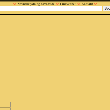
<>
Navnebetydning hovedside
<>
Linkvenner
<>
Kontakt
<>