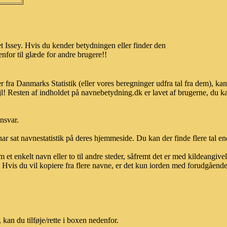
 Issey. Hvis du kender betydningen eller finder den
nfor til glæde for andre brugere!!
r fra Danmarks Statistik (eller vores beregninger udfra tal fra dem), 
l! Resten af indholdet på navnebetydning.dk er lavet af brugerne, du kan
ansvar.
ar sat navnestatistik på deres hjemmeside. Du kan der finde flere tal end
et enkelt navn eller to til andre steder, såfremt det er med kildeangiv
vis du vil kopiere fra flere navne, er det kun iorden med forudgående sk
kan du tilføje/rette i boxen nedenfor.