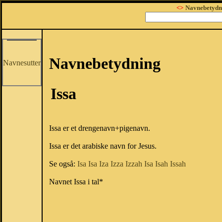
<>
Navnebetydn
Navnebetydning
Navnesutter
Issa
Issa er et drengenavn+pigenavn.
Issa er det arabiske navn for Jesus.
Se også:
Isa
Isa
Iza
Izza
Izzah
Isa
Isah
Issah
Navnet Issa i tal*