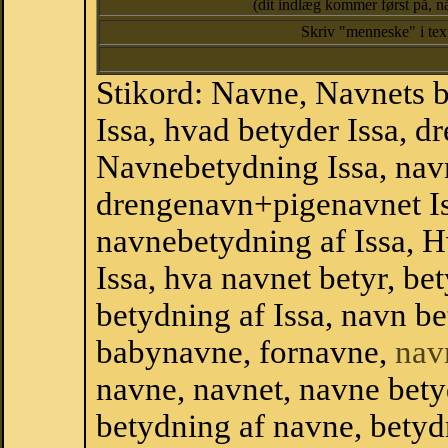
(dit indlæg kommer først på, nå
Skriv "menneske" i te
Stikord: Navne, Navnets 
Issa, hvad betyder Issa, 
Navnebetydning Issa, navn
drengenavn+pigenavnet Is
navnebetydning af Issa, H
Issa, hva navnet betyr, be
betydning af Issa, navn b
babynavne, fornavne,
nav
navne, navnet, navne bety
betydning af navne, betyd