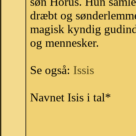
søn Horus. Hun samled
dræbt og sønderlemm
magisk kyndig gudind
og mennesker.
Se også:
Issis
Navnet Isis i tal*