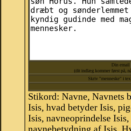
Din email
(dit indlæg kommer først på, nå
Skriv "menneske" i te
Stikord: Navne, Navnets 
Isis, hvad betyder Isis, p
Isis, navneoprindelse Isis,
navnebetydning af Isis, Hv