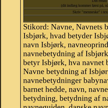
Din email
(dit indlæg kommer først på, nå
Skriv "menneske" i te
Stikord: Navne, Navnets 
Isbjørk, hvad betyder Isbj
navn Isbjørk, navneoprinde
navnebetydning af Isbjørk
betyr Isbjørk, hva navnet 
Navne betydning af Isbjør
navnebetydninger babyna
barnet hedde, navn, navne
betydning, betydning af n
navneguiden, danske navn