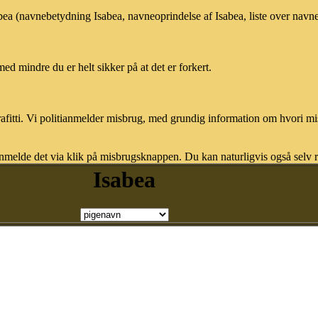
abea (navnebetydning Isabea, navneoprindelse af Isabea, liste over nav
med mindre du er helt sikker på at det er forkert.
afitti. Vi politianmelder misbrug, med grundig information om hvori m
nmelde det via klik på misbrugsknappen. Du kan naturligvis også selv re
Isabea