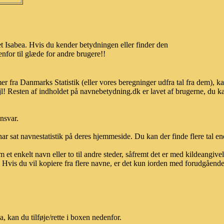
 Isabea. Hvis du kender betydningen eller finder den
nfor til glæde for andre brugere!!
er fra Danmarks Statistik (eller vores beregninger udfra tal fra dem),
l! Resten af indholdet på navnebetydning.dk er lavet af brugerne, du kan
ansvar.
ar sat navnestatistik på deres hjemmeside. Du kan der finde flere tal end
et enkelt navn eller to til andre steder, såfremt det er med kildeangiv
vis du vil kopiere fra flere navne, er det kun iorden med forudgående sk
 kan du tilføje/rette i boxen nedenfor.