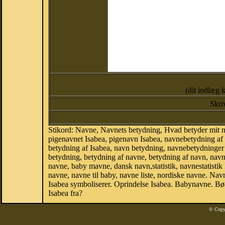
(dit indlæg 
Skri
Stikord: Navne, Navnets betydning, Hvad betyder mit n
pigenavnet Isabea, pigenavn Isabea, navnebetydning af 
betydning af Isabea, navn betydning, navnebetydninge
betydning, betydning af navne, betydning af navn, nav
navne, baby mavne, dansk navn,statistik, navnestatistik 
navne, navne til baby, navne liste, nordiske navne. N
Isabea symboliserer. Oprindelse Isabea. Babynavne. B
Isabea fra?
© Copy