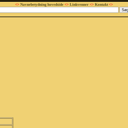
<>
Navnebetydning hovedside
<>
Linkvenner
<>
Kontakt
<>