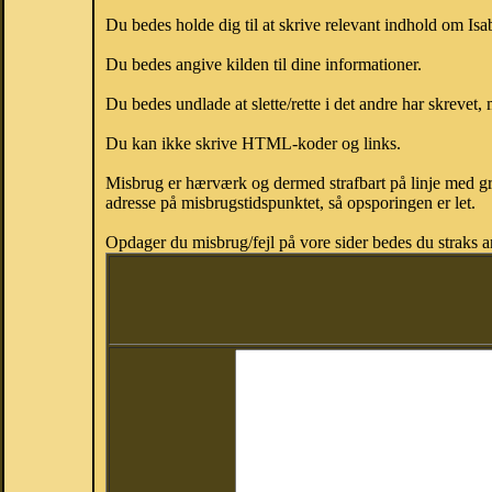
Du bedes holde dig til at skrive relevant indhold om Is
Du bedes angive kilden til dine informationer.
Du bedes undlade at slette/rette i det andre har skrevet, 
Du kan ikke skrive HTML-koder og links.
Misbrug er hærværk og dermed strafbart på linje med gr
adresse på misbrugstidspunktet, så opsporingen er let.
Opdager du misbrug/fejl på vore sider bedes du straks a