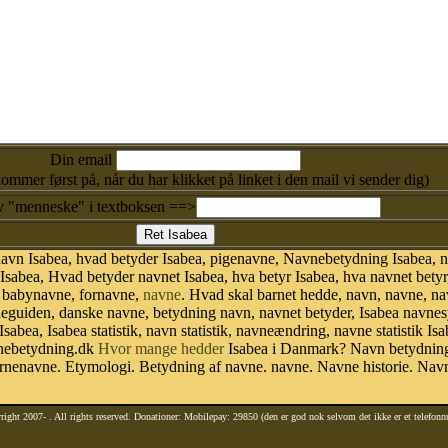
Din email
kommer først på, når du har klikket på linket i den mail vi sender dig)
v "menneske" i textboksen ==>
avn Isabea, hvad betyder Isabea, pigenavne, Navnebetydning Isabea, n
Isabea, Hvad betyder navnet Isabea, hva betyr Isabea, hva navnet bety
r babynavne, fornavne,
navne
. Hvad skal barnet hedde, navn, navne, n
neguiden, danske navne, betydning navn, navnet betyder, Isabea navn
Isabea, Isabea statistik, navn statistik, navneændring, navne statistik 
avnebetydning.dk
Hvor mange hedder
Isabea i Danmark? Navn betydning.
ørnenavne. Etymologi. Betydning af navne. navne. Navne historie. Nav
right 2007-
. All rights reserved. Donationer: Mobilepay: 29850 (den er god nok selvom det ikke er et telefon