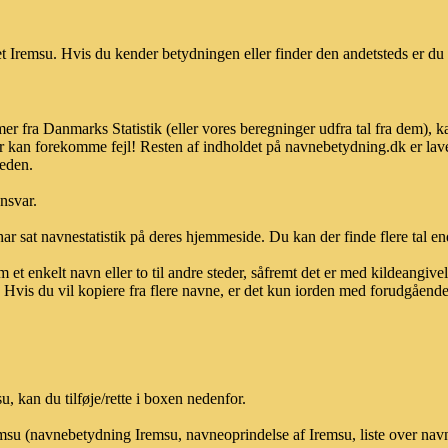
 Iremsu. Hvis du kender betydningen eller finder den andetsteds er du 
er fra Danmarks Statistik (eller vores beregninger udfra tal fra dem), 
r kan forekomme fejl! Resten af indholdet på navnebetydning.dk er lave
heden.
ansvar.
ar sat navnestatistik på deres hjemmeside. Du kan der finde flere tal end
et enkelt navn eller to til andre steder, såfremt det er med kildeangiv
vis du vil kopiere fra flere navne, er det kun iorden med forudgående sk
 kan du tilføje/rette i boxen nedenfor.
remsu (navnebetydning Iremsu, navneoprindelse af Iremsu, liste over na