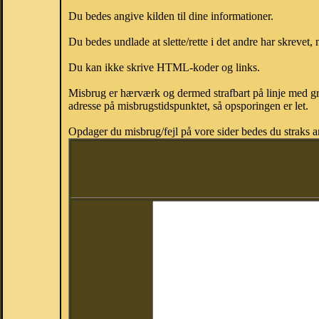
Du bedes angive kilden til dine informationer.
Du bedes undlade at slette/rette i det andre har skrevet, 
Du kan ikke skrive HTML-koder og links.
Misbrug er hærværk og dermed strafbart på linje med gr
adresse på misbrugstidspunktet, så opsporingen er let.
Opdager du misbrug/fejl på vore sider bedes du straks a