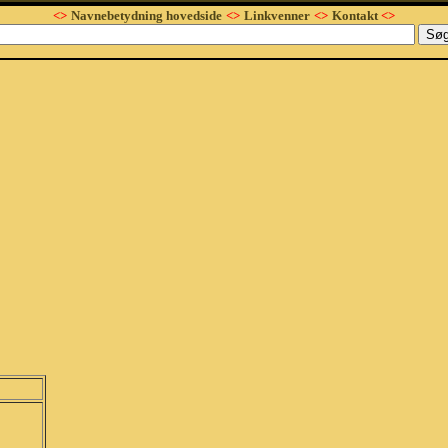
<>
Navnebetydning hovedside
<>
Linkvenner
<>
Kontakt
<>