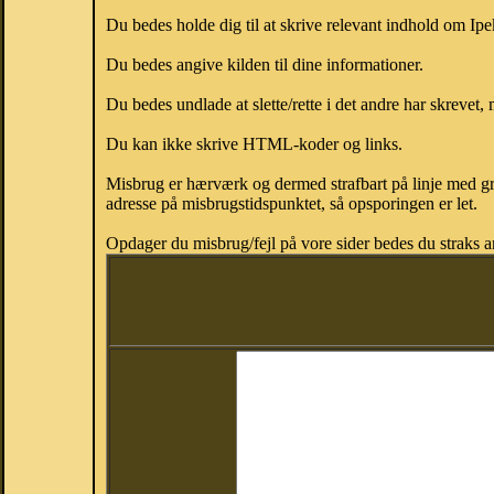
Du bedes holde dig til at skrive relevant indhold om Ip
Du bedes angive kilden til dine informationer.
Du bedes undlade at slette/rette i det andre har skrevet, 
Du kan ikke skrive HTML-koder og links.
Misbrug er hærværk og dermed strafbart på linje med gr
adresse på misbrugstidspunktet, så opsporingen er let.
Opdager du misbrug/fejl på vore sider bedes du straks a