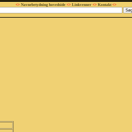
<>
Navnebetydning hovedside
<>
Linkvenner
<>
Kontakt
<>