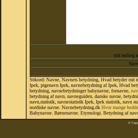
(dit indlæg 
Skri
Stikord: Navne, Navnets betydning, Hvad betyder mit n
Ipek, pigenavn Ipek, navnebetydning af Ipek, Hvad bety
betydning, navnebetydninger babynavne, fornavne,
nav
betydning af navn, navneguiden, danske navne, betydn
navn,statistik, navnestatistik Ipek, Ipek statistik, navn
nordiske navne. Navnebetydning.dk
Hvor mange hedde
Babynavne. Børnenavne. Etymologi. Betydning af navne
© Copy