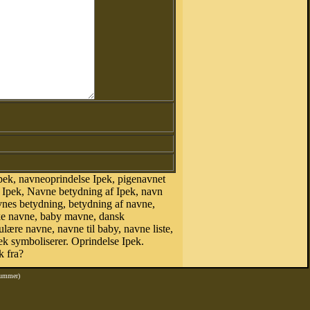
pek, navneoprindelse Ipek, pigenavnet
t Ipek, Navne betydning af Ipek, navn
vnes betydning, betydning af navne,
ke navne, baby mavne, dansk
ulære navne, navne til baby, navne liste,
k symboliserer. Oprindelse Ipek.
k fra?
nummer)