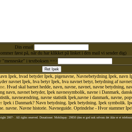
Din email
kommer først på, når du har klikket på linket i den mail vi sender dig)
v "menneske" i textboksen ==>
avn Ipek, hvad betyder Ipek, pigenavne, Navnebetydning Ipek, navn I
der navnet Ipek, hva betyr Ipek, hva navnet betyr, betydning af navne
ne
. Hvad skal barnet hedde, navn, navne, navnet, navne betydning, na
ing navn, navnet betyder, Ipek navnesymbolik, navne i Danmark, dans
 statistik, navneændring, navne statistik Ipek,navne i danmark, navne, pop
r
Ipek i Danmark? Navn betydning. Ipek betydning. Ipek symbolik. Ipe
. navne. Navne historie. Navneguide. Oprindelse - Hvor stammer Ipe
right 2007-
. All rights reserved. Donationer: Mobilepay: 29850 (den er god nok selvom det ikke er et telefon