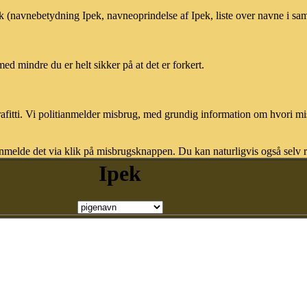
ek (navnebetydning Ipek, navneoprindelse af Ipek, liste over navne i s
med mindre du er helt sikker på at det er forkert.
afitti. Vi politianmelder misbrug, med grundig information om hvori m
nmelde det via klik på misbrugsknappen. Du kan naturligvis også selv re
Ipek