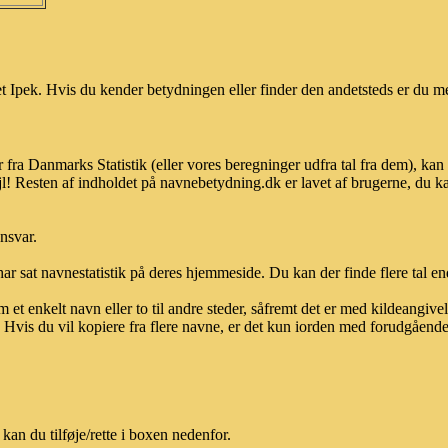
 Ipek. Hvis du kender betydningen eller finder den andetsteds er du me
 fra Danmarks Statistik (eller vores beregninger udfra tal fra dem), k
l! Resten af indholdet på navnebetydning.dk er lavet af brugerne, du kan
ansvar.
ar sat navnestatistik på deres hjemmeside. Du kan der finde flere tal end
et enkelt navn eller to til andre steder, såfremt det er med kildeangiv
vis du vil kopiere fra flere navne, er det kun iorden med forudgående sk
an du tilføje/rette i boxen nedenfor.