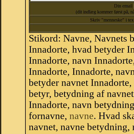
Din email
(dit indlæg kommer først på, nå
Skriv "menneske" i te
Stikord: Navne, Navnets 
Innadorte, hvad betyder I
Innadorte, navn Innadorte
Innadorte, Innadorte, nav
betyder navnet Innadorte,
betyr, betydning af navne
Innadorte, navn betydnin
fornavne,
navne
. Hvad sk
navnet, navne betydning, 