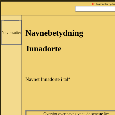
<>
Navnebetydn
Navnebetydning
Navnesutter
Innadorte
Navnet Innadorte i tal*
Oversigt over navngivne i de seneste år*