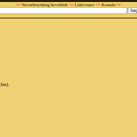
<>
Navnebetydning hovedside
<>
Linkvenner
<>
Kontakt
<>
ina).