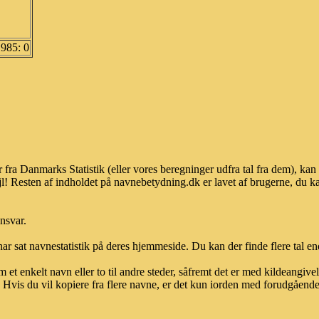
1985: 0
 fra Danmarks Statistik (eller vores beregninger udfra tal fra dem), k
l! Resten af indholdet på navnebetydning.dk er lavet af brugerne, du kan
ansvar.
ar sat navnestatistik på deres hjemmeside. Du kan der finde flere tal end
et enkelt navn eller to til andre steder, såfremt det er med kildeangiv
vis du vil kopiere fra flere navne, er det kun iorden med forudgående sk