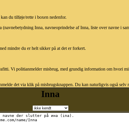
an du tilføje/rette i boxen nedenfor.
na (navnebetydning Inna, navneoprindelse af Inna, liste over navne i s
med mindre du er helt sikker på at det er forkert.
afitti. Vi politianmelder misbrug, med grundig information om hvori m
nmelde det via klik på misbrugsknappen. Du kan naturligvis også selv re
Inna