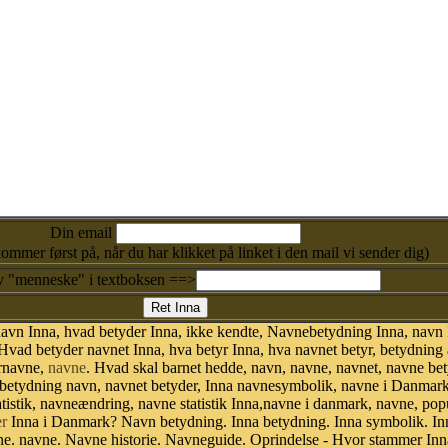
Din email
kommer først på, når du har klikket på linket i den mail vi sender dig)
v "menneske" i textboksen ==>
avn Inna, hvad betyder Inna, ikke kendte, Navnebetydning Inna, navn 
 Hvad betyder navnet Inna, hva betyr Inna, hva navnet betyr, betydning
ornavne,
navne
. Hvad skal barnet hedde, navn, navne, navnet, navne be
 betydning navn, navnet betyder, Inna navnesymbolik, navne i Danmar
 statistik, navneændring, navne statistik Inna,navne i danmark, navne, pop
r
Inna i Danmark? Navn betydning. Inna betydning. Inna symbolik. Inn
. navne. Navne historie. Navneguide. Oprindelse - Hvor stammer Inn