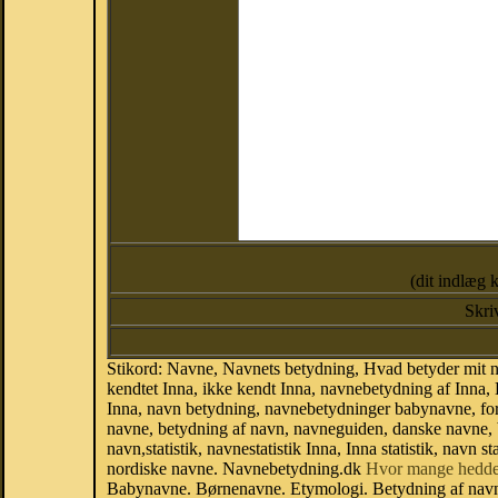
(dit indlæg 
Skri
Stikord: Navne, Navnets betydning, Hvad betyder mit n
kendtet Inna, ikke kendt Inna, navnebetydning af Inna,
Inna, navn betydning, navnebetydninger babynavne, f
navne, betydning af navn, navneguiden, danske navne,
navn,statistik, navnestatistik Inna, Inna statistik, navn
nordiske navne. Navnebetydning.dk
Hvor mange hedde
Babynavne. Børnenavne. Etymologi. Betydning af navne