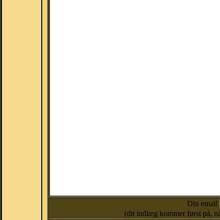
Din email
(dit indlæg kommer først på, nå