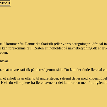
1985: 0
tal" kommer fra Danmarks Statistik (eller vores beregninger udfra tal 
r kan forekomme fejl! Resten af indholdet på navnebetydning.dk er lave
heden.
ansvar.
ar sat navnestatistik på deres hjemmeside. Du kan der finde flere tal end
et enkelt navn eller to til andre steder, såfremt det er med kildeangiv
vis du vil kopiere fra flere navne, er det kun iorden med forudgående sk