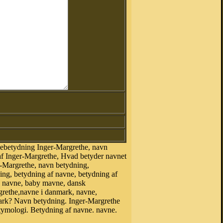
nebetydning Inger-Margrethe, navn
af Inger-Margrethe, Hvad betyder navnet
r-Margrethe, navn betydning,
ing, betydning af navne, betydning af
e navne, baby mavne, dansk
argrethe,navne i danmark, navne,
rk? Navn betydning. Inger-Margrethe
tymologi. Betydning af navne. navne.