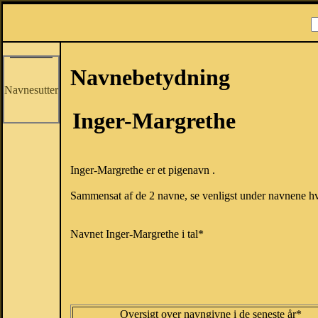
Navnebetydning
Navnesutter
Inger-Margrethe
Inger-Margrethe er et pigenavn .
Sammensat af de 2 navne, se venligst under navnene hve
Navnet Inger-Margrethe i tal*
Oversigt over navngivne i de seneste år*