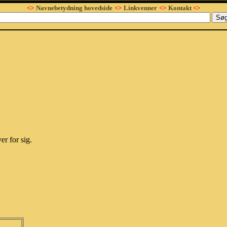
<>
Navnebetydning hovedside
<>
Linkvenner
<>
Kontakt
<>
r for sig.