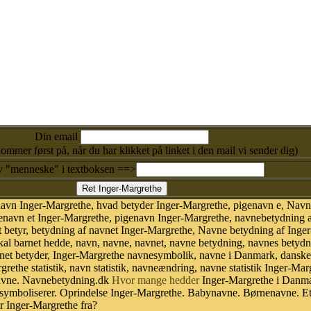
Din email
kommer først på, når du har klikket på linket i den mail vi sender dig)
v "menneske" i textboksen ==>
navn Inger-Margrethe, hvad betyder Inger-Margrethe, pigenavn e, Nav
enavn et Inger-Margrethe, pigenavn Inger-Margrethe, navnebetydning 
t betyr, betydning af navnet Inger-Margrethe, Navne betydning af Inge
kal barnet hedde, navn, navne, navnet, navne betydning, navnes betydn
net betyder, Inger-Margrethe navnesymbolik, navne i Danmark, dansk
rgrethe statistik, navn statistik, navneændring, navne statistik Inger-M
 navne. Navnebetydning.dk
Hvor mange hedder
Inger-Margrethe i Danma
 symboliserer. Oprindelse Inger-Margrethe. Babynavne. Børnenavne. E
r Inger-Margrethe fra?