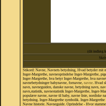
(dit indlæg 
Skri
Stikord: Navne, Navnets betydning, Hvad betyder mit 
Inger-Margrethe, navneoprindelse Inger-Margrethe, pig
Inger-Margrethe, hva betyr Inger-Margrethe, hva navne
navnebetydninger babynavne, fornavne,
navne
. Hvad s
navn, navneguiden, danske navne, betydning navn, nav
navn,statistik, navnestatistik Inger-Margrethe, Inger-Ma
populære navne, navne til baby, navne liste, nordiske
betydning. Inger-Margrethe symbolik. Inger-Margrethe
Navne historie. Navneguide. Oprindelse - Hvor stamme