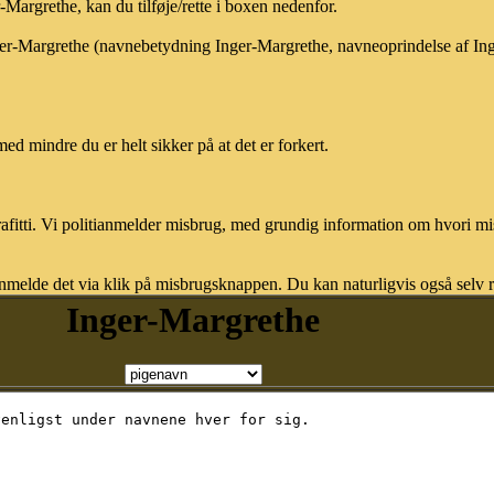
argrethe, kan du tilføje/rette i boxen nedenfor.
nger-Margrethe (navnebetydning Inger-Margrethe, navneoprindelse af In
med mindre du er helt sikker på at det er forkert.
afitti. Vi politianmelder misbrug, med grundig information om hvori m
nmelde det via klik på misbrugsknappen. Du kan naturligvis også selv re
Inger-Margrethe