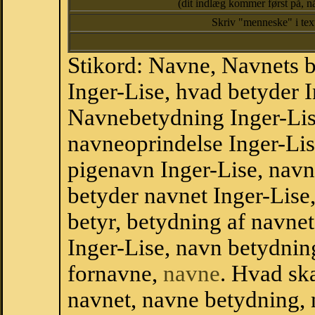
(dit indlæg kommer først på, nå
Skriv "menneske" i te
Stikord: Navne, Navnets 
Inger-Lise, hvad betyder I
Navnebetydning Inger-Lise
navneoprindelse Inger-Lis
pigenavn Inger-Lise, navn
betyder navnet Inger-Lise,
betyr, betydning af navne
Inger-Lise, navn betydni
fornavne,
navne
. Hvad sk
navnet, navne betydning, 