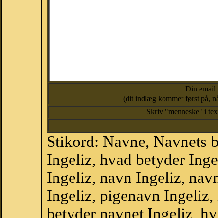
Din email
(dit indlæg kommer først på, nå
Skriv "menneske" i te
Stikord: Navne, Navnets 
Ingeliz, hvad betyder Ing
Ingeliz, navn Ingeliz, nav
Ingeliz, pigenavn Ingeliz
betyder navnet Ingeliz, hv