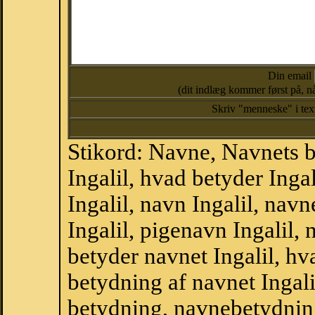
Din email
(dit indlæg kommer først på, nå
Skriv "menneske" i te
Stikord: Navne, Navnets 
Ingalil, hvad betyder Ing
Ingalil, navn Ingalil, nav
Ingalil, pigenavn Ingalil,
betyder navnet Ingalil, hva
betydning af navnet Ingali
betydning, navnebetydnin