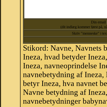
Din email
(dit indlæg kommer først på, nå
Skriv "menneske" i te
Stikord: Navne, Navnets 
Ineza, hvad betyder Ineza
Ineza, navneoprindelse Ine
navnebetydning af Ineza, 
betyr Ineza, hva navnet be
Navne betydning af Ineza
navnebetydninger babyna